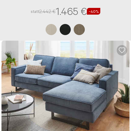
und einen Stoff-Bezug
1.465 €
2.442 €
statt
-40%