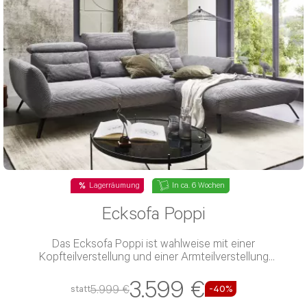
Lagerräumung
In ca. 6 Wochen
Ecksofa Poppi
Das Ecksofa Poppi ist wahlweise mit einer
Kopfteilverstellung und einer Armteilverstellung
verfügbar
3.599 €
5.999 €
statt
-40%