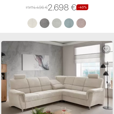
Top Deal
In ca. 9 Wochen
Ecksofa Cairano V
Das Ecksofa Cairano V besitzt eine PUR-Schaum-
Polsterung und einen Stoff-Bezug
2.698 €
4.496 €
statt
-40%