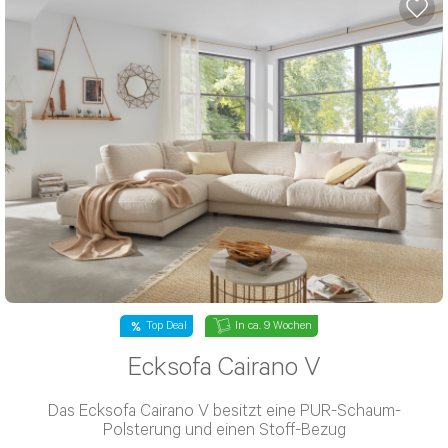
Lagerräumung
In ca. 7 Wochen
Schlafsofa Radiz II
Das Schlafsofa Radiz II ist inklusive Schlaffunktion und
Stauraum verfügbar
1.166 €
1.943 €
statt
-40%