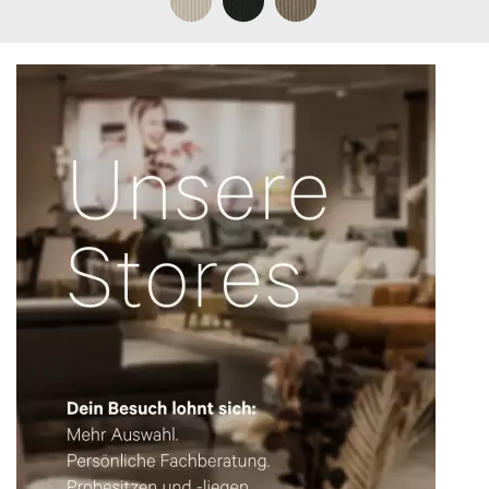
Herr
Frau
Vorname*
Nachname*
Telefon*
E-Mail Adresse*
Bitte tragen Sie wenn vorhanden, hier Ihre
Auftragsnummer ein