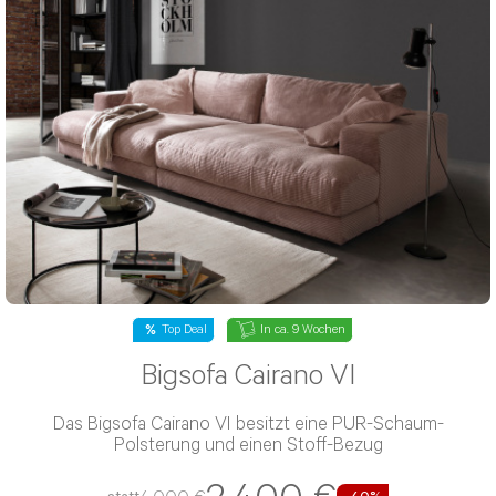
Lagerräumung
In ca. 9 Wochen
Ecksofa Cortino VIII
Das Ecksofa Cortino VIII besitzt eine PUR-Schaum-
Polsterung und einen Stoff-Bezug
3.670 €
6.116 €
statt
-40%