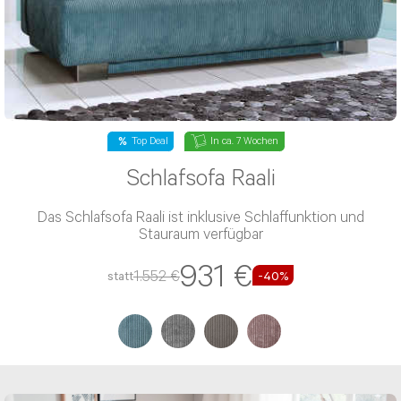
Top Deal
In ca. 7 Wochen
Schlafsofa Raali
Das Schlafsofa Raali ist inklusive Schlaffunktion und
Stauraum verfügbar
931 €
1.552 €
statt
-40%