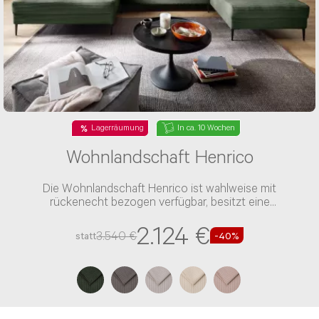
Lagerräumung
In ca. 10 Wochen
Wohnlandschaft Henrico
Die Wohnlandschaft Henrico ist wahlweise mit
rückenecht bezogen verfügbar, besitzt eine
Schaumstoff-Polsterung und einen Stoff-Bezug
2.124 €
3.540 €
statt
-40%