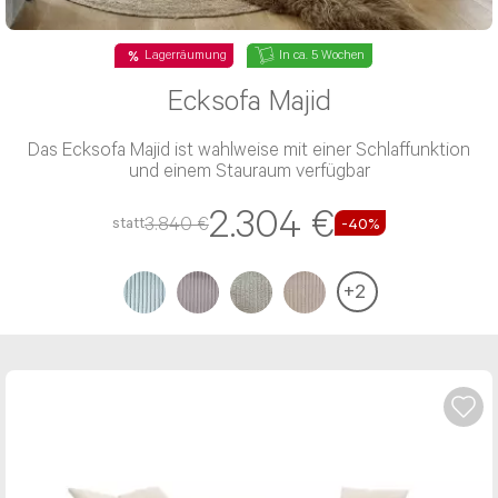
Lagerräumung
In ca. 5 Wochen
Ecksofa Majid
Das Ecksofa Majid ist wahlweise mit einer Schlaffunktion
und einem Stauraum verfügbar
2.304 €
3.840 €
statt
-40%
+
2
Beratung per E-Mail
Haben Sie noch Fragen? Sie können uns Ihr