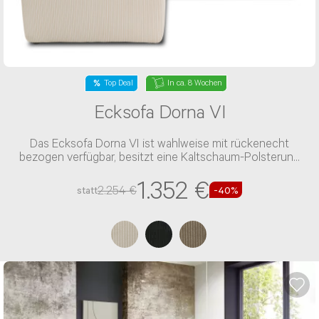
Top Deal
In ca. 8 Wochen
Ecksofa Dorna VI
Das Ecksofa Dorna VI ist wahlweise mit rückenecht
bezogen verfügbar, besitzt eine Kaltschaum-Polsterung
und einen Stoff-Bezug
1.352 €
2.254 €
statt
-40%