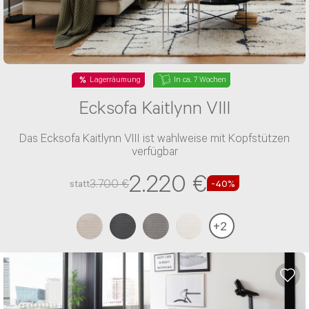
Lagerräumung
In ca. 7 Wochen
Ecksofa Kaitlynn VIII
Das Ecksofa Kaitlynn VIII ist wahlweise mit Kopfstützen
verfügbar
2.220 €
3.700 €
statt
-40%
+
2