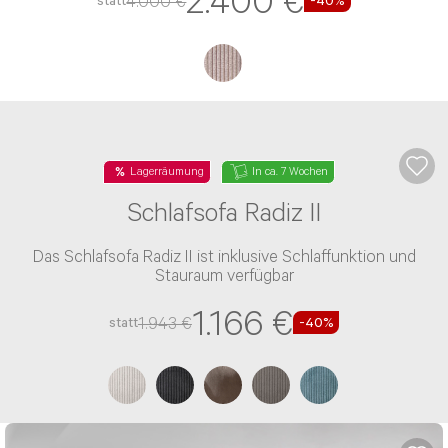
Top Deal
In ca. 9 Wochen
Bigsofa Cairano VI
Das Bigsofa Cairano VI besitzt eine PUR-Schaum-
Polsterung und einen Stoff-Bezug
2.400 €
4.000 €
statt
-40%