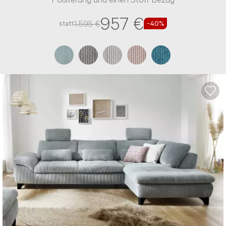
Polsterung und einen Stoff-Bezug
957 €
1.595 €
statt
-40%