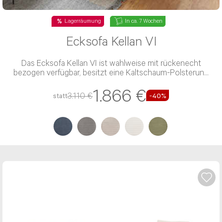
Lagerräumung
In ca. 7 Wochen
Ecksofa Kellan VI
Das Ecksofa Kellan VI ist wahlweise mit rückenecht
bezogen verfügbar, besitzt eine Kaltschaum-Polsterung
und einen Stoff-Bezug
1.866 €
3.110 €
statt
-40%