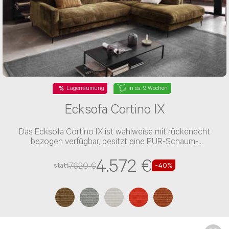
NACHRICHT ABSENDEN
* Die mit einem * gekennzeichneten
Angaben sind Pflichtfelder.
Lagerräumung
In ca. 9 Wochen
Ecksofa Cortino IX
Das Ecksofa Cortino IX ist wahlweise mit rückenecht
bezogen verfügbar, besitzt eine PUR-Schaum-
Polsterung und einen Stoff-Bezug
4.572 €
7.620 €
statt
-40%