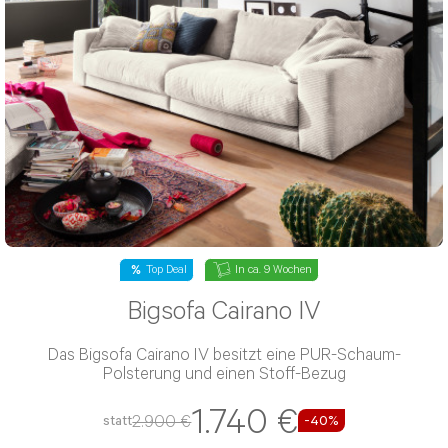
Top Deal
In ca. 9 Wochen
Bigsofa Cairano IV
Das Bigsofa Cairano IV besitzt eine PUR-Schaum-
Polsterung und einen Stoff-Bezug
1.740 €
2.900 €
statt
-40%