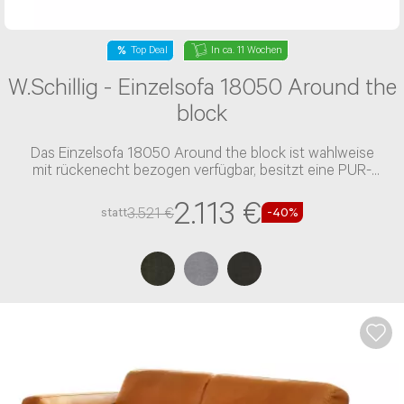
Top Deal
In ca. 11 Wochen
W.Schillig - Einzelsofa 18050 Around the
block
Das Einzelsofa 18050 Around the block ist wahlweise
mit rückenecht bezogen verfügbar, besitzt eine PUR-
Schaum-Polsterung und einen Stoff-Bezug
2.113 €
3.521 €
statt
-40%