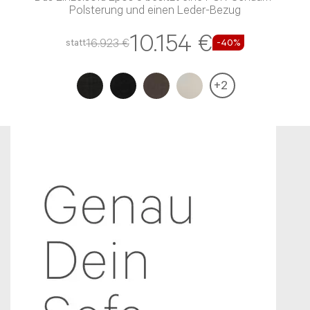
Polsterung und einen Leder-Bezug
10.154 €
16.923 €
statt
-40%
+
2