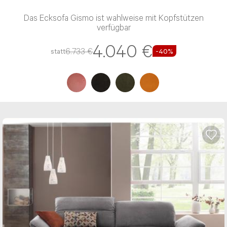
W.Schillig - Relaxsessel 32632 rumbaa
Der Relaxsessel/TV-Sessel 32632 rumbaa besitzt eine
PUR-Schaum-Polsterung und einen Leder-Bezug
2.705 €
4.508 €
statt
-40%