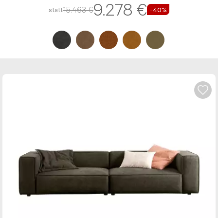
9.278 €
15.463 €
statt
-40%