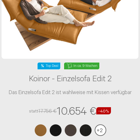
NACHRICHT ABSENDEN
* Die mit einem * gekennzeichneten
Angaben sind Pflichtfelder.
Top Deal
In ca. 9 Wochen
Koinor - Einzelsofa Edit 2
Das Einzelsofa Edit 2 ist wahlweise mit Kissen verfügbar
10.654 €
17.756 €
statt
-40%
+
2