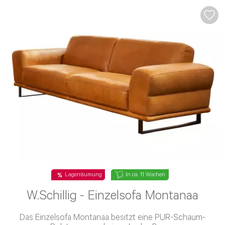
Top Deal
In ca. 11 Wochen
W.Schillig - Einzelsofa 18050 around-
the-block III