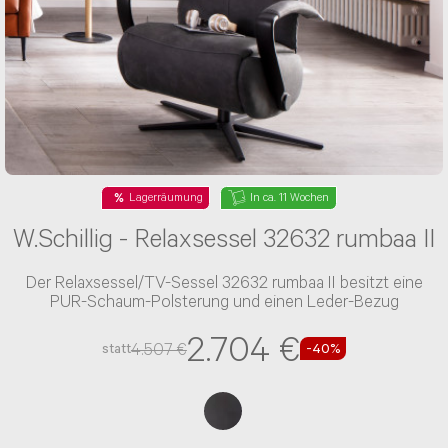
Lagerräumung
In ca. 11 Wochen
W.Schillig - Relaxsessel 32632 rumbaa II
Der Relaxsessel/TV-Sessel 32632 rumbaa II besitzt eine
PUR-Schaum-Polsterung und einen Leder-Bezug
2.704 €
4.507 €
statt
-40%