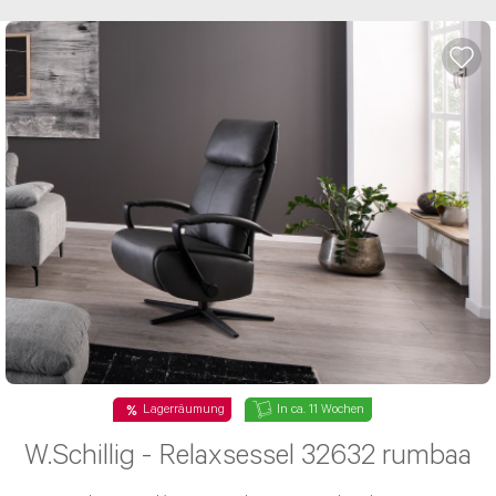
Lagerräumung
In ca. 11 Wochen
W.Schillig - Einzelsofa Montanaa
Das Einzelsofa Montanaa besitzt eine PUR-Schaum-
Polsterung und einen Leder-Bezug
3.228 €
5.380 €
statt
-40%