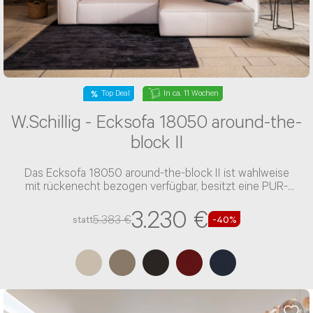
Top Deal
In ca. 11 Wochen
W.Schillig - Ecksofa 18050 around-the-
block II
Das Ecksofa 18050 around-the-block II ist wahlweise
mit rückenecht bezogen verfügbar, besitzt eine PUR-
Schaum-Polsterung und einen Leder-Bezug
3.230 €
5.383 €
statt
-40%