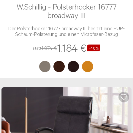
W.Schillig - Polsterhocker 16777
broadway III
Der Polsterhocker 16777 broadway III besitzt eine PUR-
Schaum-Polsterung und einen Microfaser-Bezug
1.184 €
1.974 €
statt
-40%