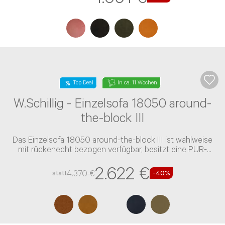
Top Deal
In ca. 9 Wochen
Koinor - Polsterhocker Gismo II
Der Polsterhocker Gismo II besitzt eine Polyschaum-
Polsterung und einen Leder-Bezug
1.091 €
1.818 €
statt
-40%