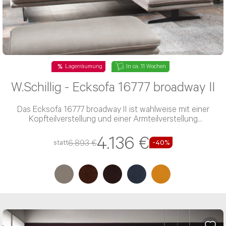
Lagerräumung
In ca. 11 Wochen
W.Schillig - Ecksofa 16777 broadway II
Das Ecksofa 16777 broadway II ist wahlweise mit einer
Kopfteilverstellung und einer Armteilverstellung
verfügbar
4.136 €
6.893 €
statt
-40%
Beratung per E-Mail
Haben Sie noch Fragen? Sie können uns Ihr