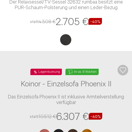
Top Deal
In ca. 9 Wochen
Koinor - Ecksofa Epos 2 II
Das Ecksofa Epos 2 II ist verfügbar
10.477 €
17.461 €
statt
-40%