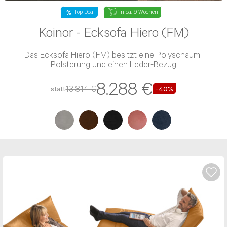
Top Deal
In ca. 9 Wochen
Koinor - Ecksofa Hiero (FM)
Nachricht*
Das Ecksofa Hiero (FM) besitzt eine Polyschaum-
Polsterung und einen Leder-Bezug
8.288 €
13.814 €
statt
-40%