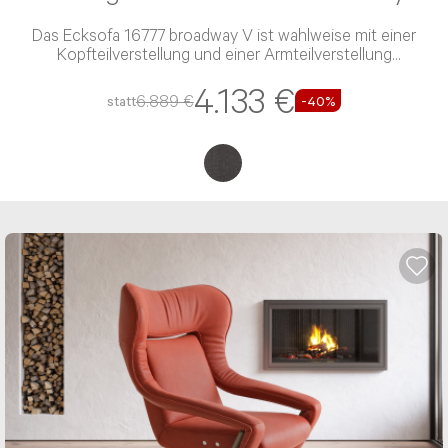
Lagerräumung
In ca. 11 Wochen
W.Schillig - Ecksofa 16777 broadway V
Das Ecksofa 16777 broadway V ist wahlweise mit einer
Kopfteilverstellung und einer Armteilverstellung
verfügbar
4.133 €
6.889 €
statt
-40%