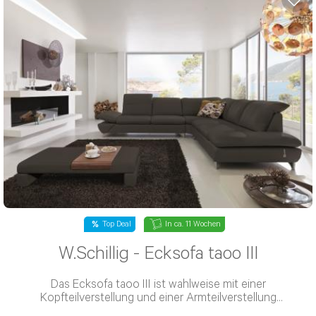
Top Deal
In ca. 11 Wochen
W.Schillig - Ecksofa taoo III
Das Ecksofa taoo III ist wahlweise mit einer
Kopfteilverstellung und einer Armteilverstellung
verfügbar