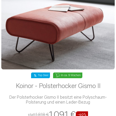
Top Deal
In ca. 9 Wochen
Koinor - Relaxsessel Yoko No.1
Der Relaxsessel/TV-Sessel Yoko No.1 ist inklusive
Kopfteilverstellung und Relaxfunktion verfügbar
4.591 €
7.652 €
statt
-40%