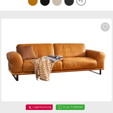
+
5
Lagerräumung
In ca. 11 Wochen