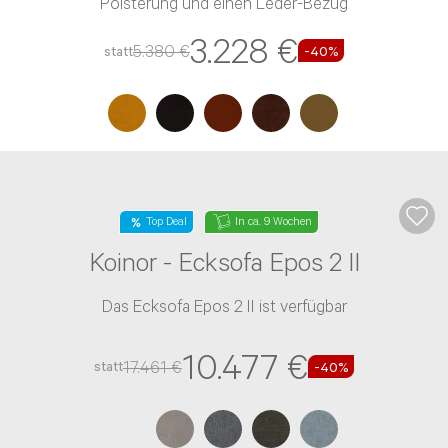
Das Einzelsofa 18050 around-the-block III ist wahlweise
mit rückenecht bezogen verfügbar, besitzt eine PUR-
Schaum-Polsterung und einen Leder-Bezug
2.622 €
4.370 €
statt
-40%