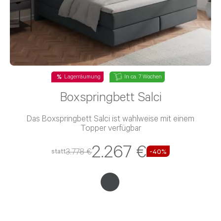
In ca. 7 Wochen
Lagerräumung
Boxspringbett Salci
Das Boxspringbett Salci ist wahlweise mit einem
Topper verfügbar
2.267 €
3.778 €
statt
-
40
%