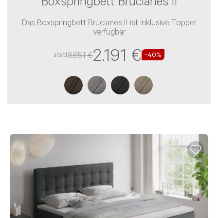
Boxspringbett Brucianes II
Das Boxspringbett Brucianes II ist inklusive Topper
verfügbar
2.191 €
3.651 €
statt
-
40
%