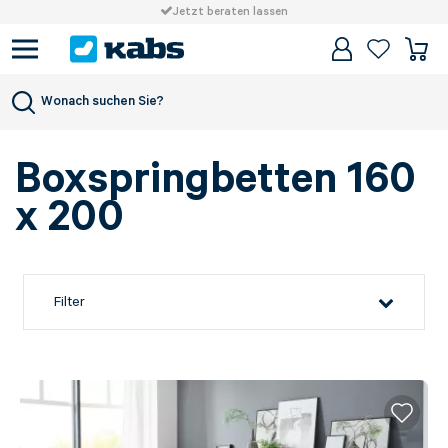
Jetzt beraten lassen
Betten
160 x 200 cm
Wonach suchen Sie?
Boxspringbetten 160
x 200
Filter