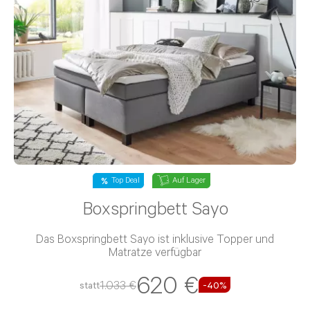
Auf Lager
Top Deal
Boxspringbett Sayo
Das Boxspringbett Sayo ist inklusive Topper und
Matratze verfügbar
620 €
1.033 €
statt
-
40
%