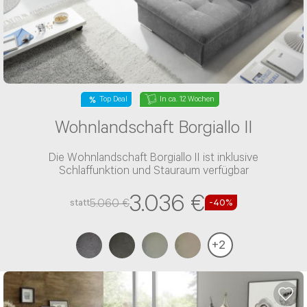
Top Deal
In ca. 12 Wochen
Wohnlandschaft Borgiallo II
Die Wohnlandschaft Borgiallo II ist inklusive
Schlaffunktion und Stauraum verfügbar
3.036 €
5.060 €
statt
-40%
+
2