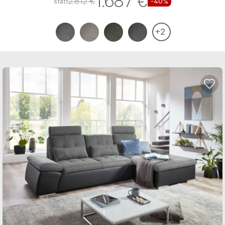
1.687 €
2.812 €
statt
-40%
+
2