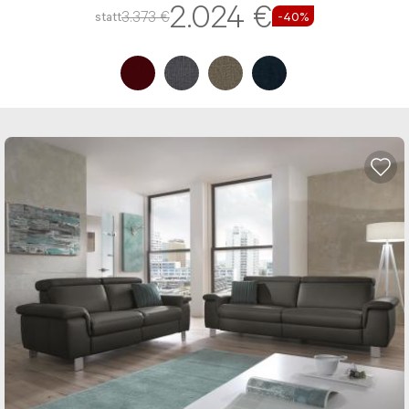
2.024 €
3.373 €
statt
-40%