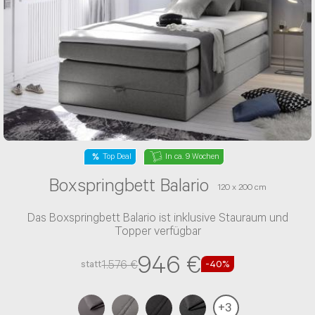
NACHRICHT ABSENDEN
* Die mit einem * gekennzeichneten
Angaben sind Pflichtfelder.
Top Deal
In ca. 9 Wochen
Boxspringbett Balario
120 x 200 cm
Das Boxspringbett Balario ist inklusive Stauraum und
Topper verfügbar
946 €
1.576 €
statt
-40%
+
3