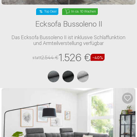
Top Deal
In ca. 10 Wochen
Ecksofa Bussoleno II
Das Ecksofa Bussoleno II ist inklusive Schlaffunktion
und Armteilverstellung verfügbar
1.526 €
2.544 €
statt
-40%