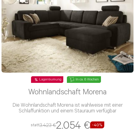
Top Deal
In ca. 10 Wochen
Polstersessel Garpiano II
Der Polstersessel Garpiano II besitzt eine PUR-Schaum-
Polsterung und einen Stoff-Bezug
761 €
1.268 €
statt
-40%