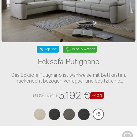
Top Deal
In ca. 6 Wochen
Ecksofa Putignano
Das Ecksofa Putignano ist wahlweise mit Bettkasten,
rückenecht bezogen verfügbar und besitzt eine
Kaltschaum-Polsterung und einen Leder-Bezug
5.192 €
8.654 €
statt
-40%
+
5