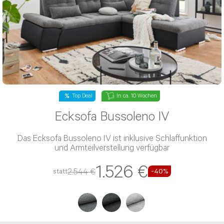
Top Deal
In ca. 10 Wochen
Ecksofa Bussoleno IV
Das Ecksofa Bussoleno IV ist inklusive Schlaffunktion
und Armteilverstellung verfügbar
1.526 €
2.544 €
statt
-40%
Beratung per E-Mail
Haben Sie noch Fragen? Sie können uns Ihr