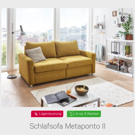
Anliegen auch gerne per Email senden:
Service@kabs.de
Alternativ steht Ihnen das Kontaktformular zur
Verfügung. Hier erreicht Ihr Anliegen direkt den
perfekten Ansprechpartner. Bequemer geht’s
nicht.
Uns erreichen gerade sehr viele Anfragen auf
allen Kontaktkanälen. Deshalb dauert die
Beantwortung Deiner Anfrage länger. Wir
geben alles, um Dein Anliegen so schnell wie
möglich zu beantworten und bitten Dich um
Geduld. Falls du bereits eine E-Mail geschrieben
hast, werden wir Dir selbstverständlich
antworten, eine weitere Anfrage ist nicht
erforderlich.
Betreff wählen*
Lagerräumung
In ca. 5 Wochen
Schlafsofa Metaponto II