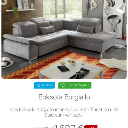
Top Deal
In ca. 12 Wochen
Ecksofa Borgiallo
Das Ecksofa Borgiallo ist inklusive Schlaffunktion und
Stauraum verfügbar