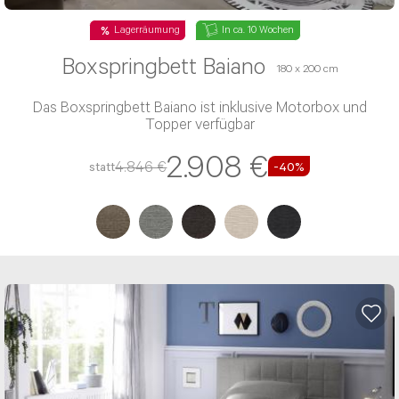
Lagerräumung
In ca. 10 Wochen
Boxspringbett Baiano
180 x 200 cm
Nachricht*
Das Boxspringbett Baiano ist inklusive Motorbox und
Topper verfügbar
2.908 €
4.846 €
statt
-40%