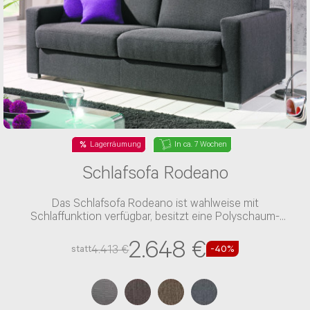
Lagerräumung
In ca. 7 Wochen
Schlafsofa Rodeano
Das Schlafsofa Rodeano ist wahlweise mit
Schlaffunktion verfügbar, besitzt eine Polyschaum-
Polsterung und einen Stoff-Bezug
2.648 €
4.413 €
statt
-40%