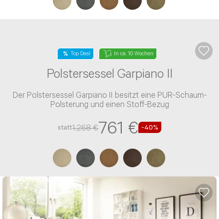
Top Deal
In ca. 10 Wochen
Ecksofa Garpiano
Das Ecksofa Garpiano ist wahlweise mit Bettkasten,
rückenecht bezogen verfügbar und besitzt eine PUR-
Schaum-Polsterung und einen Stoff-Bezug
2.509 €
4.181 €
statt
-40%