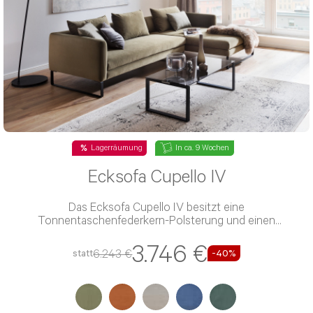
Lagerräumung
In ca. 9 Wochen
Ecksofa Cupello IV
Das Ecksofa Cupello IV besitzt eine
Tonnentaschenfederkern-Polsterung und einen
Microfaser-Bezug
3.746 €
6.243 €
statt
-40%