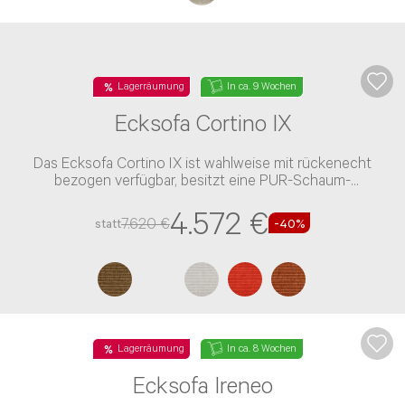
Lagerräumung
In ca. 9 Wochen
Ecksofa Cortino IX
Das Ecksofa Cortino IX ist wahlweise mit rückenecht
bezogen verfügbar, besitzt eine PUR-Schaum-
Polsterung und einen Stoff-Bezug
4.572 €
7.620 €
statt
-40%
Lagerräumung
In ca. 8 Wochen
Ecksofa Ireneo