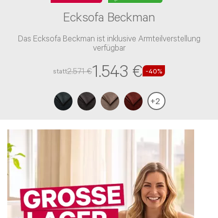
Ecksofa Beckman
Das Ecksofa Beckman ist inklusive Armteilverstellung
verfügbar
1.543 €
2.571 €
statt
-40%
+
2