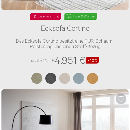
NACHRICHT ABSENDEN
Lagerräumung
In ca. 9 Wochen
* Die mit einem * gekennzeichneten
Ecksofa Cortino
Angaben sind Pflichtfelder.
Das Ecksofa Cortino besitzt eine PUR-Schaum-
Polsterung und einen Stoff-Bezug
4.951 €
8.251 €
statt
-40%