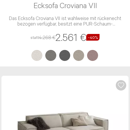
Ecksofa Croviana VII
Das Ecksofa Croviana VII ist wahlweise mit rückenecht
bezogen verfügbar, besitzt eine PUR-Schaum-
Polsterung und einen Stoff-Bezug
2.561 €
4.268 €
statt
-40%
Beratung per E-Mail
Haben Sie noch Fragen? Sie können uns Ihr