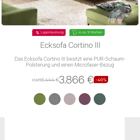
Lagerräumung
In ca. 9 Wochen
Ecksofa Cortino III
Das Ecksofa Cortino III besitzt eine PUR-Schaum-
Polsterung und einen Microfaser-Bezug
3.866 €
6.444 €
statt
-40%