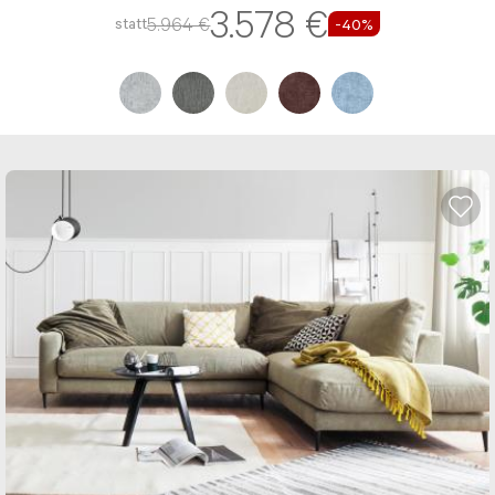
3.578 €
5.964 €
statt
-40%
Nachricht*