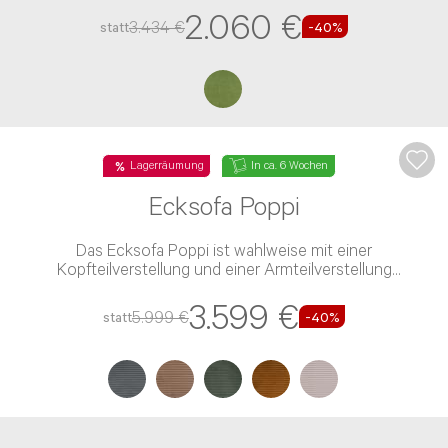
2.060 €
3.434 €
statt
-40%
Lagerräumung
In ca. 6 Wochen
Ecksofa Poppi
Das Ecksofa Poppi ist wahlweise mit einer
Kopfteilverstellung und einer Armteilverstellung
verfügbar
3.599 €
5.999 €
statt
-40%