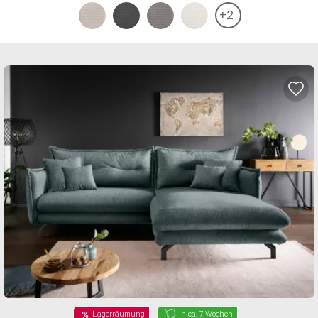
+
2
Lagerräumung
In ca. 7 Wochen