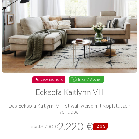
Lagerräumung
In ca. 7 Wochen
Ecksofa Kaitlynn VIII
Das Ecksofa Kaitlynn VIII ist wahlweise mit Kopfstützen
verfügbar
2.220 €
3.700 €
statt
-40%