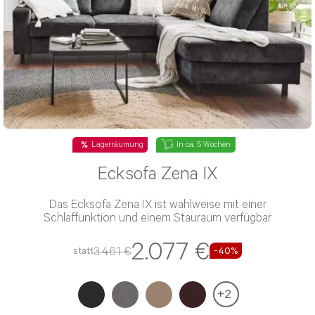
Lagerräumung
In ca. 5 Wochen
Ecksofa Zena IX
Das Ecksofa Zena IX ist wahlweise mit einer
Schlaffunktion und einem Stauraum verfügbar
2.077 €
3.461 €
statt
-40%
+
2