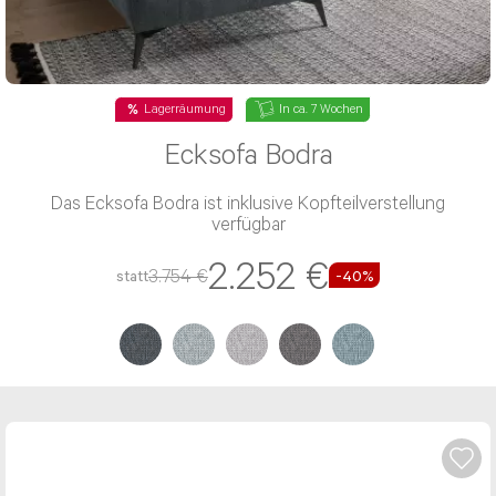
Lagerräumung
In ca. 7 Wochen
Ecksofa Bodra
Das Ecksofa Bodra ist inklusive Kopfteilverstellung
verfügbar
2.252 €
3.754 €
statt
-40%