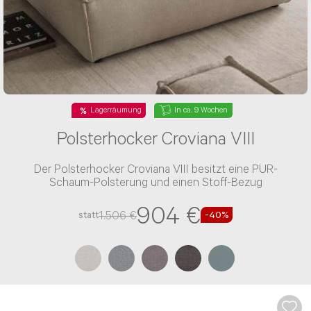
Lagerräumung
In ca. 9 Wochen
Polsterhocker Croviana VIII
Der Polsterhocker Croviana VIII besitzt eine PUR-
Schaum-Polsterung und einen Stoff-Bezug
904 €
1.506 €
statt
-40%