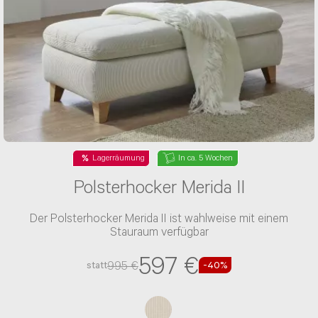
NACHRICHT ABSENDEN
* Die mit einem * gekennzeichneten
Angaben sind Pflichtfelder.
Lagerräumung
In ca. 5 Wochen
Polsterhocker Merida II
Der Polsterhocker Merida II ist wahlweise mit einem
Stauraum verfügbar
597 €
995 €
statt
-40%