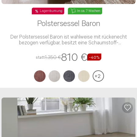
Lagerräumung
In ca. 7 Wochen
Polstersessel Baron
Nachricht*
Der Polstersessel Baron ist wahlweise mit rückenecht
bezogen verfügbar, besitzt eine Schaumstoff-
Polsterung und einen Stoff-Bezug
810 €
1.350 €
statt
-40%
+
2