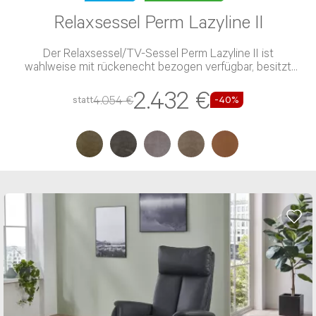
Relaxsessel Perm Lazyline II
Der Relaxsessel/TV-Sessel Perm Lazyline II ist
wahlweise mit rückenecht bezogen verfügbar, besitzt
eine PUR-Schaum-Polsterung und einen Microfaser-
2.432 €
Bezug
4.054 €
statt
-40%