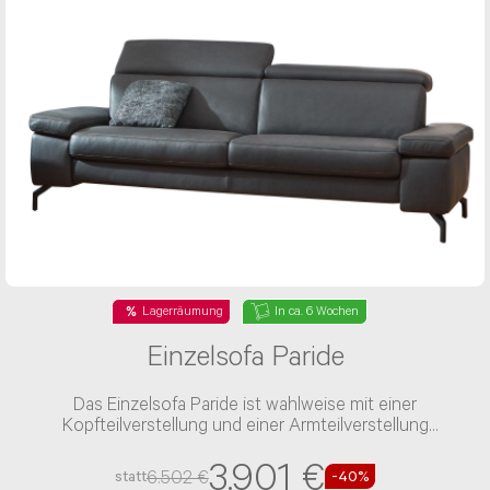
Lagerräumung
In ca. 6 Wochen
Einzelsofa Paride
Das Einzelsofa Paride ist wahlweise mit einer
Kopfteilverstellung und einer Armteilverstellung
verfügbar
3.901 €
6.502 €
statt
-40%