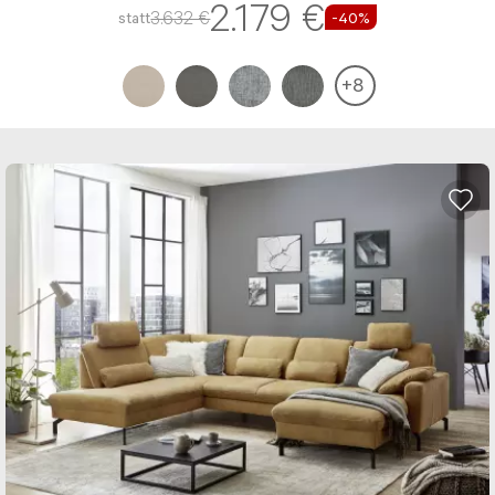
2.179 €
3.632 €
statt
-40%
+
8