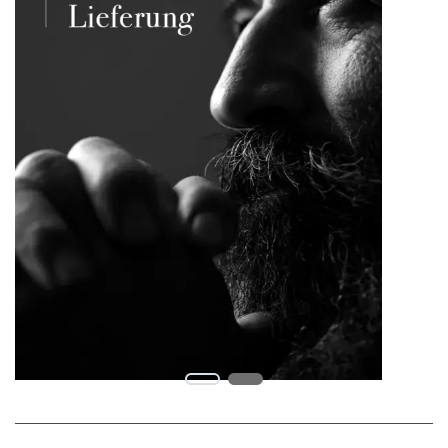
Anliegen auch gerne per Email senden:
Service@kabs.de
Alternativ steht Ihnen das Kontaktformular zur
Verfügung. Hier erreicht Ihr Anliegen direkt den
perfekten Ansprechpartner. Bequemer geht’s
nicht.
Uns erreichen gerade sehr viele Anfragen auf
allen Kontaktkanälen. Deshalb dauert die
Beantwortung Deiner Anfrage länger. Wir
geben alles, um Dein Anliegen so schnell wie
möglich zu beantworten und bitten Dich um
Geduld. Falls du bereits eine E-Mail geschrieben
hast, werden wir Dir selbstverständlich
antworten, eine weitere Anfrage ist nicht
erforderlich.
Betreff wählen*