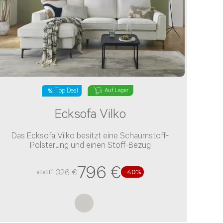
Top Deal
Auf Lager
Ecksofa Vilko
Das Ecksofa Vilko besitzt eine Schaumstoff-
Polsterung und einen Stoff-Bezug
796 €
1.326 €
statt
-
40
%