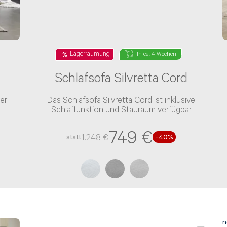
Lagerräumung
In ca. 4 Wochen
Schlafsofa Silvretta Cord
er
Das Schlafsofa Silvretta Cord ist inklusive
Schlaffunktion und Stauraum verfügbar
749 €
1.248 €
statt
-
40
%
n