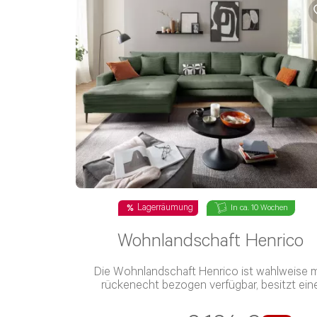
Lagerräumung
In ca. 10 Wochen
Wohnlandschaft Henrico
Die Wohnlandschaft Henrico ist wahlweise m
rückenecht bezogen verfügbar, besitzt ein
Schaumstoff-Polsterung und einen Stoff-Be