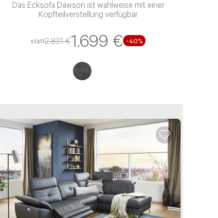
Das Ecksofa Dawson ist wahlweise mit einer
Kopfteilverstellung verfügbar
1.699 €
2.831 €
statt
-
40
%