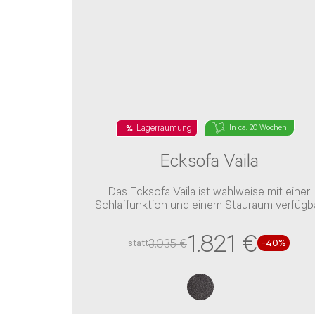
Lagerräumung
In ca. 20 Wochen
Ecksofa Vaila
Das Ecksofa Vaila ist wahlweise mit einer
Schlaffunktion und einem Stauraum verfügb
1.821 €
3.035 €
statt
-
40
%