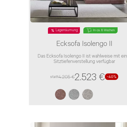
Lagerräumung
In ca. 8 Wochen
Ecksofa Isolengo II
Das Ecksofa Isolengo II ist wahlweise mit ein
Sitztiefenverstellung verfügbar
2.523 €
4.205 €
statt
-
40
%