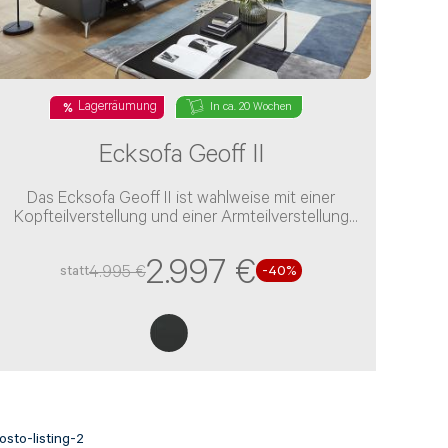
Lagerräumung
In ca. 20 Wochen
Ecksofa Geoff II
Das Ecksofa Geoff II ist wahlweise mit einer
Kopfteilverstellung und einer Armteilverstellung
verfügbar
2.997 €
4.995 €
statt
-
40
%
osto-listing-2