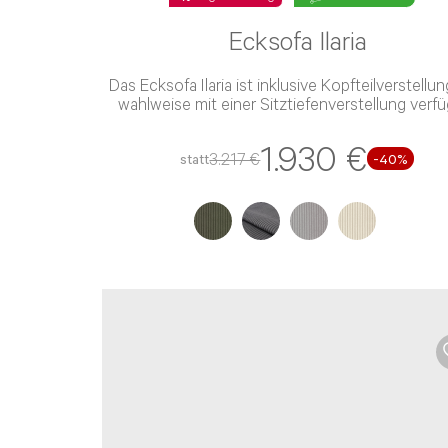
Ecksofa Ilaria
Das Ecksofa Ilaria ist inklusive Kopfteilverstellu
wahlweise mit einer Sitztiefenverstellung verf
1.930 €
3.217 €
statt
-
40
%