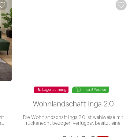
Lagerräumung
In ca. 8 Wochen
Wohnlandschaft Inga 2.0
it
Die Wohnlandschaft Inga 2.0 ist wahlweise mit
e
rückenecht bezogen verfügbar, besitzt eine
zug
Hypersoft-Schaum-Polsterung und einen Stoff-
Bezug