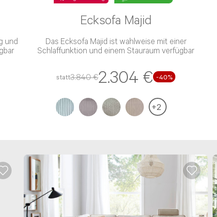
Ecksofa Majid
ng und
Das Ecksofa Majid ist wahlweise mit einer
ügbar
Schlaffunktion und einem Stauraum verfügbar
2.304 €
3.840 €
statt
-
40
%
+
2