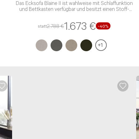
Das Ecksofa Blaine II ist wahlweise mit Schlaffunktion
und Bettkasten verfügbar und besitzt einen Stoff-
Bezug
1.673 €
2.788 €
statt
-
40
%
+
1