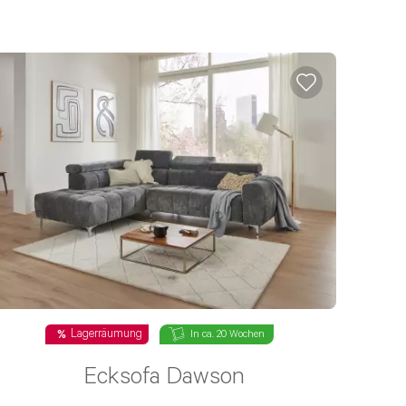
Lagerräumung
In ca. 20 Wochen
Ecksofa Dawson