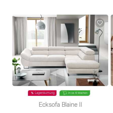
Lagerräumung
In ca. 6 Wochen
Ecksofa Blaine II