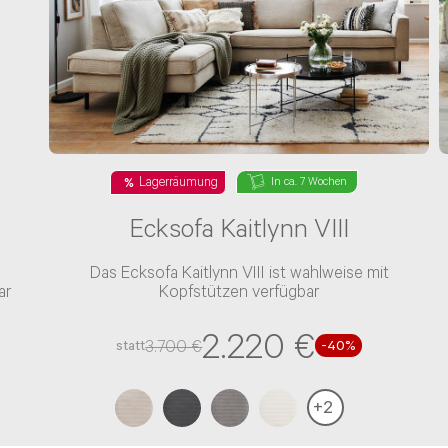
Lagerräumung
In ca. 7 Wochen
Ecksofa Kaitlynn VIII
Das Ecksofa Kaitlynn VIII ist wahlweise mit
ar
Kopfstützen verfügbar
2.220 €
3.700 €
statt
-
40
%
+
2