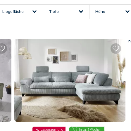
Liegefläche
Tiefe
Höhe
n
Lagerräumung
In ca. 5 Wochen