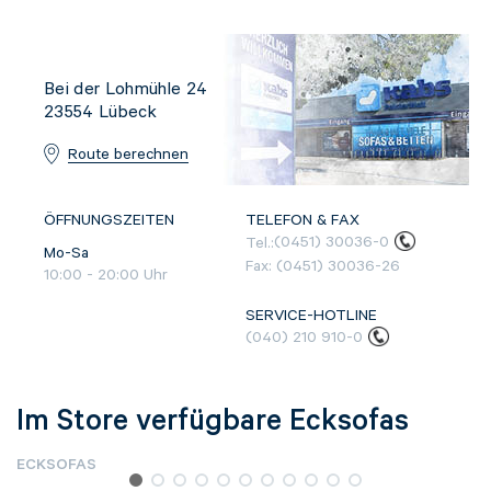
Bei der Lohmühle 24
23554
Lübeck
Route berechnen
ÖFFNUNGSZEITEN
TELEFON & FAX
Tel.:
(0451) 30036-0
Mo-Sa
Fax:
(0451) 30036-26
10:00
-
20:00
Uhr
SERVICE-HOTLINE
(040) 210 910-0
Im Store verfügbare Ecksofas
ECKSOFAS