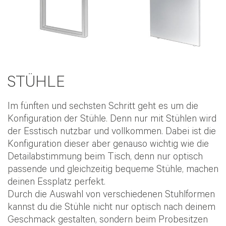
STÜHLE
Im fünften und sechsten Schritt geht es um die
Konfiguration der Stühle. Denn nur mit Stühlen wird
der Esstisch nutzbar und vollkommen. Dabei ist die
Konfiguration dieser aber genauso wichtig wie die
Detailabstimmung beim Tisch, denn nur optisch
passende und gleichzeitig bequeme Stühle, machen
deinen Essplatz perfekt.
Durch die Auswahl von verschiedenen Stuhlformen
kannst du die Stühle nicht nur optisch nach deinem
Geschmack gestalten, sondern beim Probesitzen