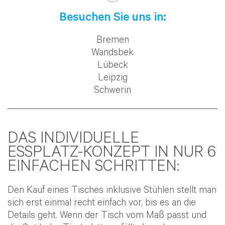
Besuchen Sie
uns in:
Bremen
Wandsbek
Lübeck
Leipzig
Schwerin
DAS INDIVIDUELLE
ESSPLATZ-KONZEPT IN NUR 6
EINFACHEN SCHRITTEN:
Den Kauf eines Tisches inklusive Stühlen stellt man
sich erst einmal recht einfach vor, bis es an die
Details geht. Wenn der Tisch vom Maß passt und