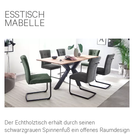
ESSTISCH
MABELLE
Der Echtholztisch erhält durch seinen
schwarzgrauen Spinnenfuß ein offenes Raumdesign