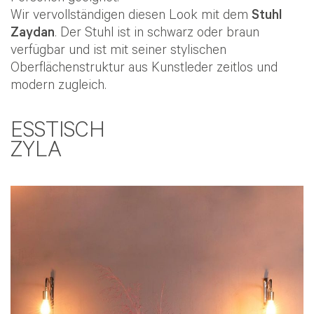
Wir vervollständigen diesen Look mit dem
Stuhl
Zaydan
. Der Stuhl ist in schwarz oder braun
verfügbar und ist mit seiner stylischen
Oberflächenstruktur aus Kunstleder zeitlos und
modern zugleich.
ESSTISCH
ZYLA