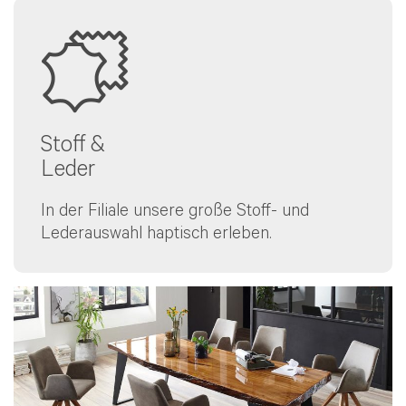
Stoff &
Leder
In der Filiale unsere große Stoff- und
Lederauswahl haptisch erleben.