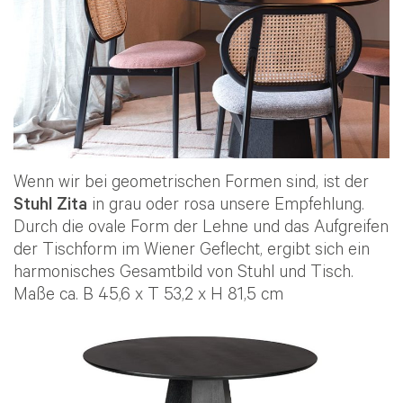
Wenn wir bei geometrischen Formen sind, ist der
Stuhl Zita
in grau oder rosa unsere Empfehlung.
Durch die ovale Form der Lehne und das Aufgreifen
der Tischform im Wiener Geflecht, ergibt sich ein
harmonisches Gesamtbild von Stuhl und Tisch.
Maße ca. B 45,6 x T 53,2 x H 81,5 cm