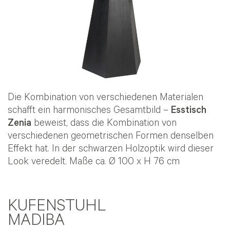
Die Kombination von verschiedenen Materialen
schafft ein harmonisches Gesamtbild –
Esstisch
Zenia
beweist, dass die Kombination von
verschiedenen geometrischen Formen denselben
Effekt hat. In der schwarzen Holzoptik wird dieser
Look veredelt. Maße ca. Ø 100 x H 76 cm
KUFENSTUHL
MADIBA