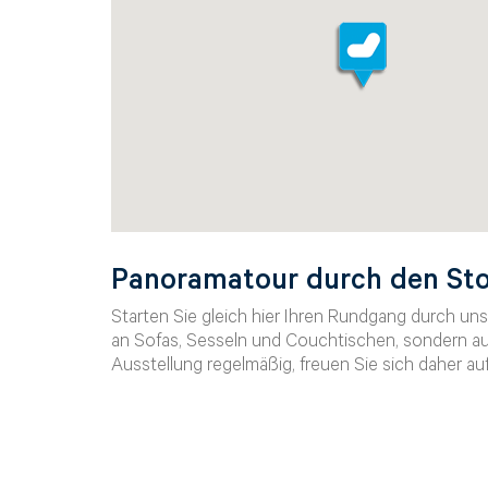
Betreff wählen*
Herr
Frau
Vorname*
Panoramatour durch den St
Starten Sie gleich hier Ihren Rundgang durch un
Nachname*
an Sofas, Sesseln und Couchtischen, sondern au
Ausstellung regelmäßig, freuen Sie sich daher a
Telefon*