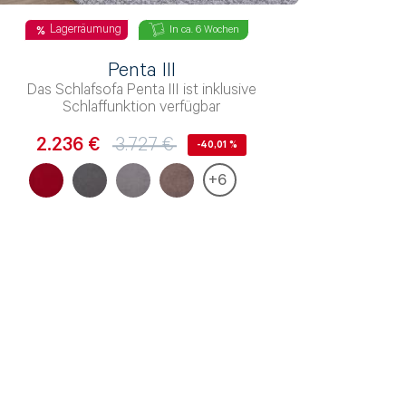
Lagerräumung
In ca. 6 Wochen
Penta III
Das Schlafsofa Penta III ist inklusive
Schlaffunktion verfügbar
2.236 €
3.727 €
-40,01 %
+
6