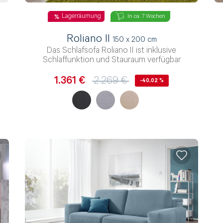
Lagerräumung
In ca. 7 Wochen
Roliano II
150 x 200 cm
Das Schlafsofa Roliano II ist inklusive
Schlaffunktion und Stauraum verfügbar
1.361 €
2.269 €
-40,02 %