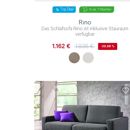
Top Deal
In ca. 7 Wochen
Rino
Das Schlafsofa Rino ist inklusive Stauraum
verfügbar
1.162 €
1.936 €
-39,98 %