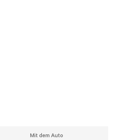
rechpartner. Bequemer geht’s nicht.
ner Anfrage länger. Wir geben alles, um Dein
geschrieben hast, werden wir Dir
Mit dem Auto