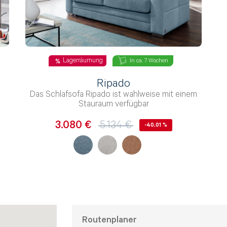
Lagerräumung
In ca. 7 Wochen
Ripado
Das Schlafsofa Ripado ist wahlweise mit einem
Stauraum verfügbar
ug
3.080 €
5.134 €
-40,01 %
liegen auch gerne per Email senden:
Service@kabs.de
Verfügung. Hier erreicht Ihr Anliegen direkt den perfekten Ansp
f allen Kontaktkanälen. Deshalb dauert die Beantwortung Dei
en und bitten Dich um Geduld. Falls du bereits eine E-Mail 
frage ist nicht erforderlich.
Routenplaner