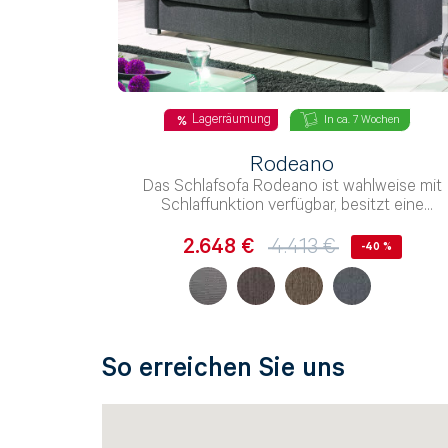
Lagerräumung
In ca. 7 Wochen
Rodeano
Das Schlafsofa Rodeano ist wahlweise mit
Schlaffunktion verfügbar, besitzt eine
Polyschaum-Polsterung und einen Stoff-Bez
2.648 €
4.413 €
-40 %
Beratung per E-Mail
Haben Sie noch Fragen? Sie können uns Ihr An
Alternativ steht Ihnen das Kontaktformular zur 
So erreichen Sie uns
Uns erreichen gerade sehr viele Anfragen au
Anliegen so schnell wie möglich zu beantwort
selbstverständlich antworten, eine weitere An