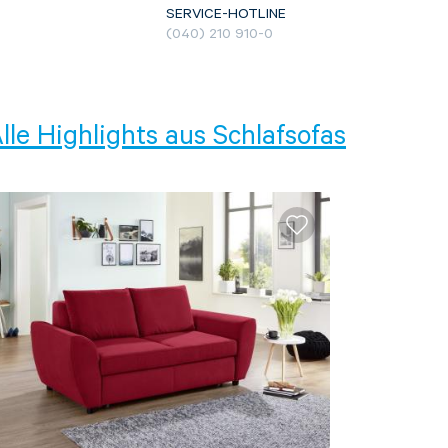
SERVICE-HOTLINE
(040) 210 910-0
lle Highlights aus
Schlafsofas