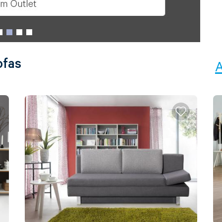
ofas
A