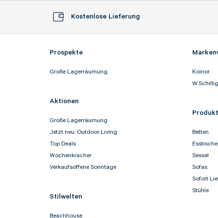
Kostenlose Lieferung
Prospekte
Marken
Große Lagerräumung
Koinor
W.Schilli
Aktionen
Produkt
Große Lagerräumung
Jetzt neu: Outdoor Living
Betten
Top Deals
Esstische
Wochenkracher
Sessel
Verkaufsoffene Sonntage
Sofas
Sofort Lie
Stühle
Stilwelten
Beachhouse