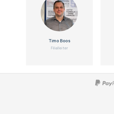
Timo Boos
Filialleiter
* Die mit einem * gekennzeichneten Angabe