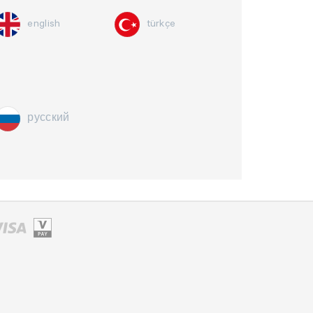
english
türkçe
русский
NACHRICHT ABSENDEN