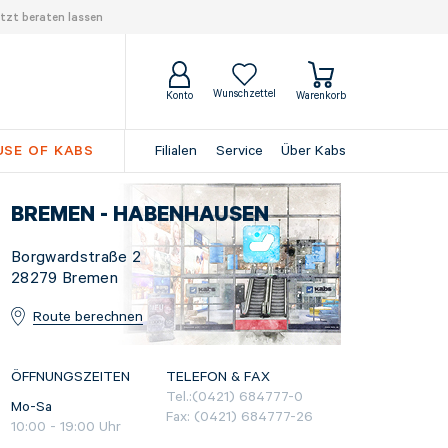
tzt beraten lassen
Wunschzettel
Konto
Warenkorb
SE OF KABS
Filialen
Service
Über Kabs
BREMEN - HABENHAUSEN
Borgwardstraße 2
28279
Bremen
Route berechnen
ÖFFNUNGSZEITEN
TELEFON & FAX
Tel.:
(0421) 684777-0
Mo-Sa
Fax:
(0421) 684777-26
10:00
-
19:00
Uhr