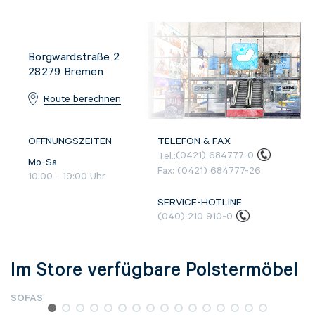
Borgwardstraße 2
28279
Bremen
Route berechnen
ÖFFNUNGSZEITEN
TELEFON & FAX
Tel.:
(0421) 684777-0
Mo-Sa
Fax:
(0421) 684777-26
10:00
-
19:00
Uhr
SERVICE-HOTLINE
(040) 210 910-0
Im Store verfügbare Polstermöbel
SOFAS