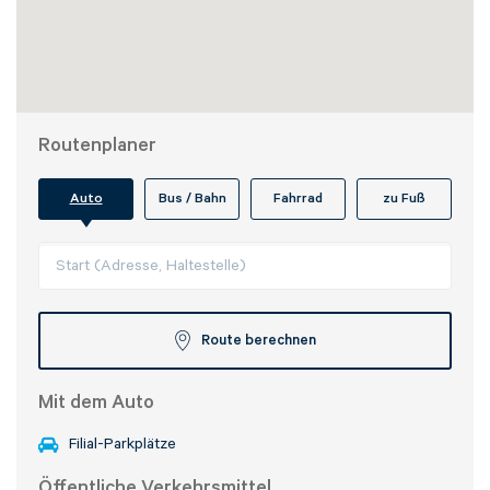
geben alles, um Dein Anliegen so schnell wie
möglich zu beantworten und bitten Dich um
Geduld. Falls du bereits eine E-Mail geschrieben
hast, werden wir Dir selbstverständlich
antworten, eine weitere Anfrage ist nicht
erforderlich.
Routenplaner
Auto
Bus / Bahn
Fahrrad
zu Fuß
Betreff wählen*
Herr
Frau
Route berechnen
Vorname*
Mit dem Auto
Filial-Parkplätze
Nachname*
Öffentliche Verkehrsmittel