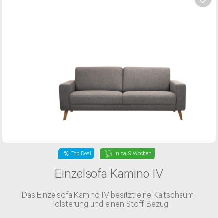
allen Kontaktkanälen. Deshalb dauert die
Beantwortung Deiner Anfrage länger. Wir
geben alles, um Dein Anliegen so schnell wie
möglich zu beantworten und bitten Dich um
Geduld. Falls du bereits eine E-Mail geschrieben
hast, werden wir Dir selbstverständlich
antworten, eine weitere Anfrage ist nicht
erforderlich.
Betreff wählen*
Top Deal
In ca. 9 Wochen
Herr
Frau
Einzelsofa Kamino IV
Vorname*
Das Einzelsofa Kamino IV besitzt eine Kaltschaum-
Polsterung und einen Stoff-Bezug