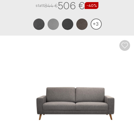
506 €
844 €
statt
-40%
Nachname*
+
3
Telefon*
E-Mail Adresse*
Bitte tragen Sie wenn vorhanden, hier Ihre
Auftragsnummer ein
Nachricht*