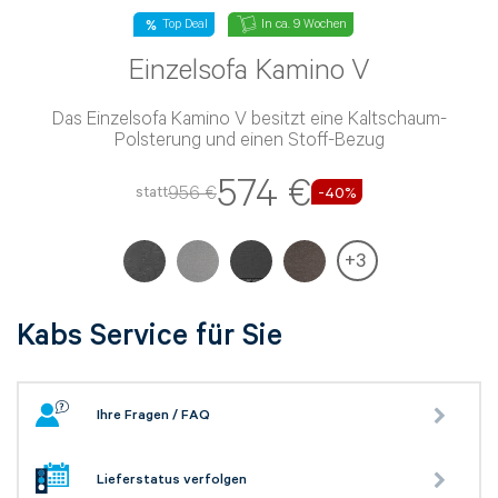
Top Deal
In ca. 9 Wochen
Einzelsofa Kamino V
Das Einzelsofa Kamino V besitzt eine Kaltschaum-
Polsterung und einen Stoff-Bezug
574 €
956 €
statt
-40%
+
3
Kabs Service für Sie
NACHRICHT ABSENDEN
Ihre Fragen / FAQ
* Die mit einem * gekennzeichneten
Angaben sind Pflichtfelder.
Lieferstatus verfolgen