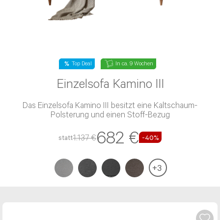
Top Deal
In ca. 9 Wochen
Einzelsofa Kamino III
Das Einzelsofa Kamino III besitzt eine Kaltschaum-
Polsterung und einen Stoff-Bezug
Beratung per E-Mail
682 €
1.137 €
statt
-40%
Haben Sie noch Fragen? Sie können uns Ihr
Anliegen auch gerne per Email senden:
Service@kabs.de
+
3
Alternativ steht Ihnen das Kontaktformular zur
Verfügung. Hier erreicht Ihr Anliegen direkt den
perfekten Ansprechpartner. Bequemer geht’s
nicht.
Uns erreichen gerade sehr viele Anfragen auf