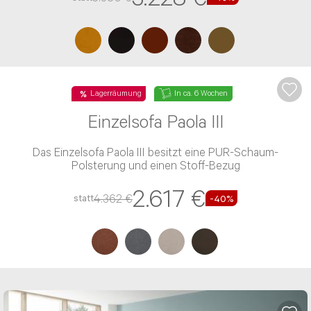
Lagerräumung
In ca. 11 Wochen
W.Schillig - Einzelsofa Montanaa
Das Einzelsofa Montanaa besitzt eine PUR-Schaum-
Polsterung und einen Leder-Bezug
3.228 €
5.380 €
statt
-40%