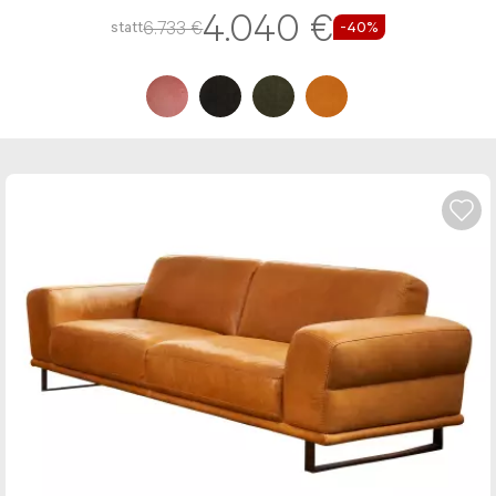
Top Deal
In ca. 9 Wochen
Koinor - Ecksofa Gismo
Das Ecksofa Gismo ist wahlweise mit Kopfstützen
verfügbar
4.040 €
6.733 €
statt
-40%