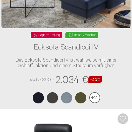
Lagerräumung
In ca. 7 Wochen
Ecksofa Scandicci IV
Das Ecksofa Scandicci IV ist wahlweise mit einer
Schlaffunktion und einem Stauraum verfügbar
2.034 €
3.390 €
statt
-40%
+
2