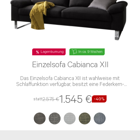
Lagerräumung
In ca. 9 Wochen
Einzelsofa Cabianca XII
Das Einzelsofa Cabianca XII ist wahlweise mit
Schlaffunktion verfügbar, besitzt eine Federkern-
Polsterung und einen Stoff-Bezug
1.545 €
2.575 €
statt
-40%