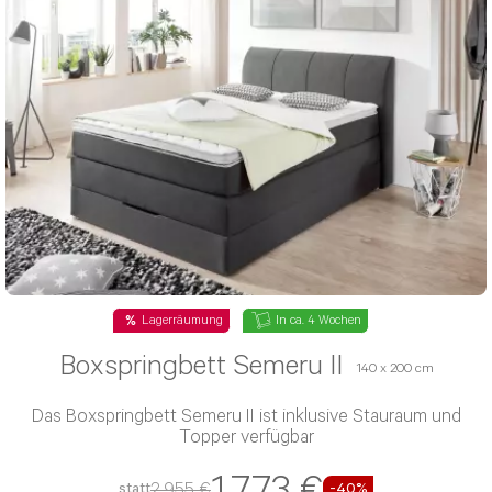
Lagerräumung
In ca. 4 Wochen
Boxspringbett Semeru II
140 x 200 cm
Das Boxspringbett Semeru II ist inklusive Stauraum und
Topper verfügbar
1.773 €
2.955 €
statt
-40%