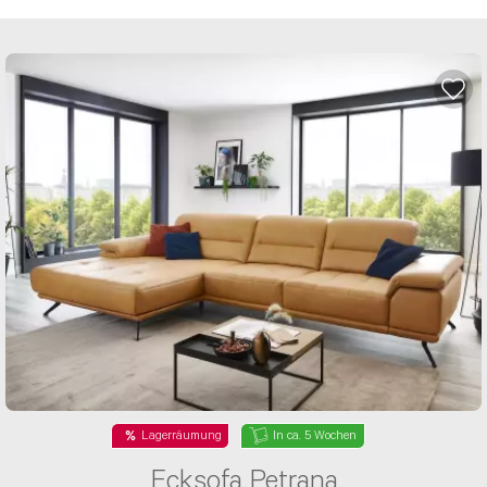
Lagerräumung
In ca. 6 Wochen
Einzelsofa Pomezia II
Das Einzelsofa Pomezia II ist wahlweise mit einer
Kopfteilverstellung und einer Armteilverstellung
verfügbar
2.111 €
3.518 €
statt
-40%