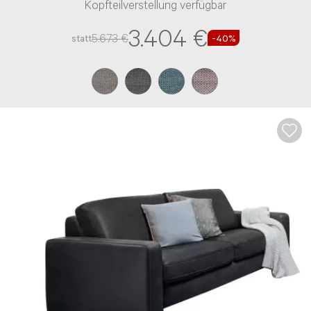
Kopfteilverstellung verfügbar
3.404 €
5.673 €
statt
-40%
Beratung per E-Mail
Haben Sie noch Fragen? Sie können uns Ihr