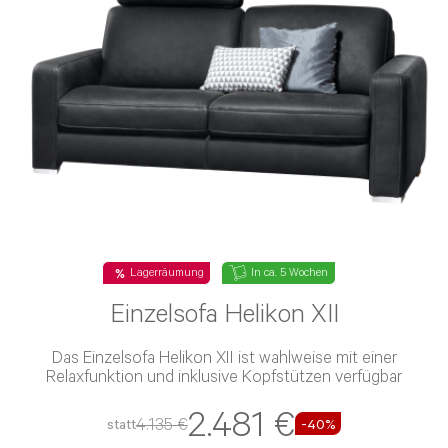
Lagerräumung
In ca. 5 Wochen
Einzelsofa Helikon XII
Das Einzelsofa Helikon XII ist wahlweise mit einer
Relaxfunktion und inklusive Kopfstützen verfügbar
2.481 €
4.135 €
statt
-40%