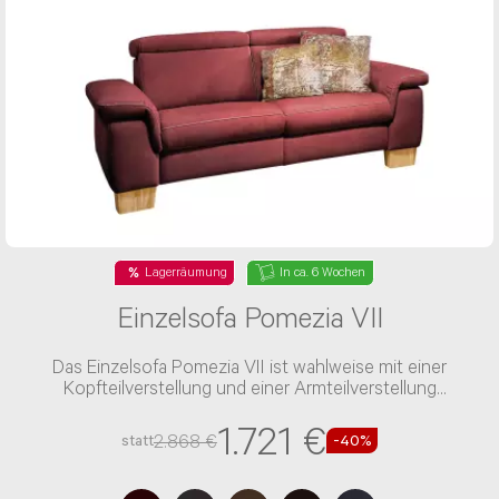
Herr
Frau
Vorname*
Nachname*
Lagerräumung
In ca. 6 Wochen
Telefon*
Einzelsofa Pomezia VII
Das Einzelsofa Pomezia VII ist wahlweise mit einer
E-Mail Adresse*
Kopfteilverstellung und einer Armteilverstellung
verfügbar
1.721 €
2.868 €
statt
-40%
Bitte tragen Sie wenn vorhanden, hier Ihre
Auftragsnummer ein