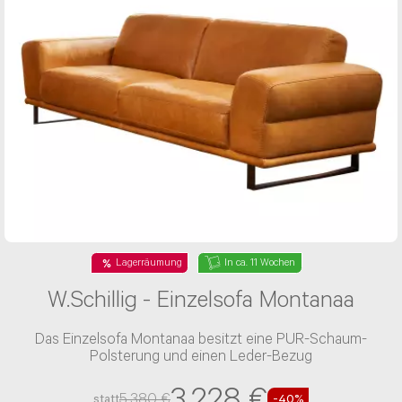
Schlafsofa Penta III
Das Schlafsofa Penta III ist inklusive Schlaffunktion
verfügbar
2.236 €
3.727 €
statt
-40%
+
6