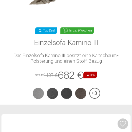
Top Deal
In ca. 9 Wochen
Einzelsofa Kamino III
Das Einzelsofa Kamino III besitzt eine Kaltschaum-
Polsterung und einen Stoff-Bezug
682 €
1.137 €
statt
-40%
+
3