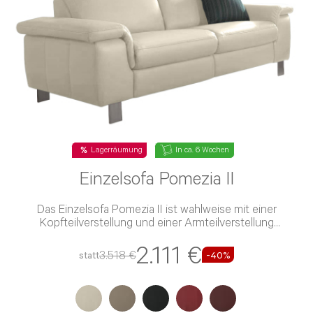
Das Einzelsofa Montanaa III besitzt eine PUR-Schaum-
Polsterung und einen Leder-Bezug
3.029 €
5.048 €
statt
-40%
+
5