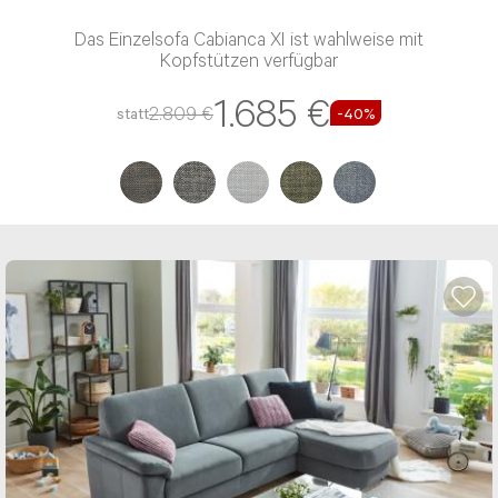
NACHRICHT ABSENDEN
Das Einzelsofa Cabianca XI ist wahlweise mit
Kopfstützen verfügbar
* Die mit einem * gekennzeichneten
1.685 €
Angaben sind Pflichtfelder.
2.809 €
statt
-40%