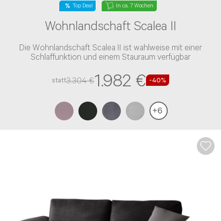
Top Deal
In ca. 7 Wochen
Wohnlandschaft Scalea II
Die Wohnlandschaft Scalea II ist wahlweise mit einer
Schlaffunktion und einem Stauraum verfügbar
1.982 €
3.304 €
statt
-40%
+
6