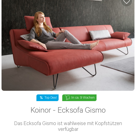
Lagerräumung
In ca. 11 Wochen
W.Schillig - Einzelsofa Montanaa II
Das Einzelsofa Montanaa II besitzt eine PUR-Schaum-
Polsterung und einen Leder-Bezug
3.420 €
5.700 €
statt
-40%