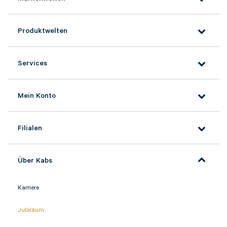
Bitte tragen Sie wenn vorhanden, hier Ihre
Auftragsnummer ein
Produktwelten
Services
Nachricht*
Mein Konto
Filialen
Über Kabs
Karriere
Jubiläum