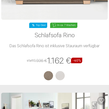
Top Deal
In ca. 7 Wochen
Schlafsofa Rino
Das Schlafsofa Rino ist inklusive Stauraum verfügbar
1.162 €
1.936 €
statt
-40%
Beratung per E-Mail