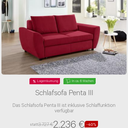
Haben Sie noch Fragen? Sie können uns Ihr
Anliegen auch gerne per Email senden:
Service@kabs.de
Alternativ steht Ihnen das Kontaktformular zur
Verfügung. Hier erreicht Ihr Anliegen direkt den
perfekten Ansprechpartner. Bequemer geht’s
nicht.
Uns erreichen gerade sehr viele Anfragen auf
allen Kontaktkanälen. Deshalb dauert die
Beantwortung Deiner Anfrage länger. Wir
geben alles, um Dein Anliegen so schnell wie
möglich zu beantworten und bitten Dich um
Geduld. Falls du bereits eine E-Mail geschrieben
Lagerräumung
In ca. 6 Wochen
hast, werden wir Dir selbstverständlich
antworten, eine weitere Anfrage ist nicht
Schlafsofa Penta III
erforderlich.
Das Schlafsofa Penta III ist inklusive Schlaffunktion
verfügbar
Betreff wählen*
2.236 €
3.727 €
statt
-40%