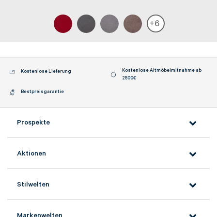
+
6
Herr
Frau
Vorname*
Kostenlose Altmöbelmitnahme ab
Kostenlose Lieferung
2500€
Bestpreisgarantie
Nachname*
Prospekte
Telefon*
Aktionen
E-Mail Adresse*
Stilwelten
Markenwelten