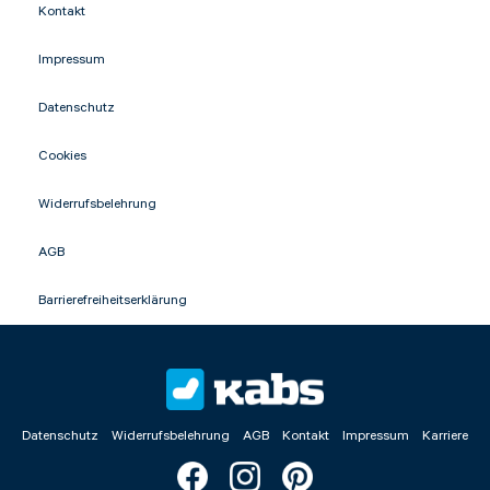
Kontakt
Impressum
NACHRICHT ABSENDEN
Datenschutz
* Die mit einem * gekennzeichneten
Angaben sind Pflichtfelder.
Cookies
Widerrufsbelehrung
AGB
Barrierefreiheitserklärung
Datenschutz
Widerrufsbelehrung
AGB
Kontakt
Impressum
Karriere