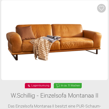
hast, werden wir Dir selbstverständlich
antworten, eine weitere Anfrage ist nicht
erforderlich.
Betreff wählen*
Herr
Frau
Vorname*
Lagerräumung
In ca. 11 Wochen
Nachname*
W.Schillig - Einzelsofa Montanaa II
Das Einzelsofa Montanaa II besitzt eine PUR-Schaum-