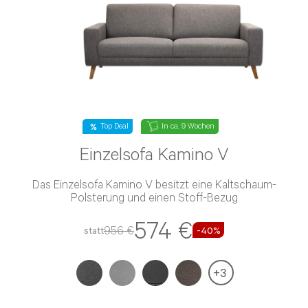
Top Deal
In ca. 9 Wochen
Einzelsofa Kamino V
Das Einzelsofa Kamino V besitzt eine Kaltschaum-
Polsterung und einen Stoff-Bezug
574 €
956 €
statt
-40%
+
3