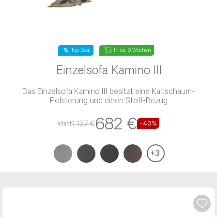
Top Deal
In ca. 9 Wochen
Einzelsofa Kamino III
Das Einzelsofa Kamino III besitzt eine Kaltschaum-
Polsterung und einen Stoff-Bezug
682 €
1.137 €
statt
-40%
+
3