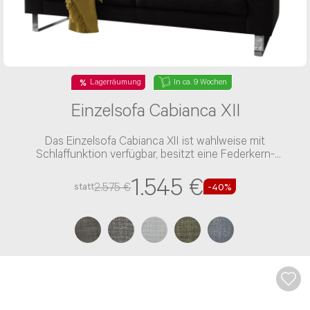
Lagerräumung
In ca. 9 Wochen
Einzelsofa Cabianca XII
Das Einzelsofa Cabianca XII ist wahlweise mit
Schlaffunktion verfügbar, besitzt eine Federkern-
Polsterung und einen Stoff-Bezug
1.545 €
2.575 €
statt
-40%