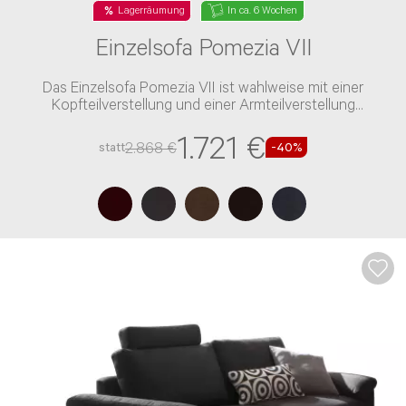
Lagerräumung
In ca. 6 Wochen
Einzelsofa Pomezia VII
Das Einzelsofa Pomezia VII ist wahlweise mit einer
Kopfteilverstellung und einer Armteilverstellung
verfügbar
1.721 €
2.868 €
statt
-40%