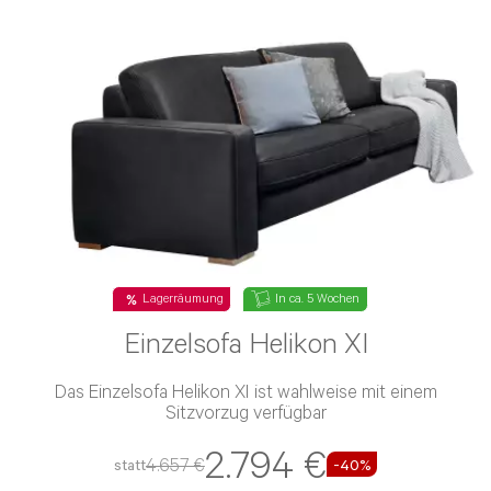
Lagerräumung
In ca. 5 Wochen
Einzelsofa Helikon XI
Das Einzelsofa Helikon XI ist wahlweise mit einem
Sitzvorzug verfügbar
2.794 €
4.657 €
statt
-40%