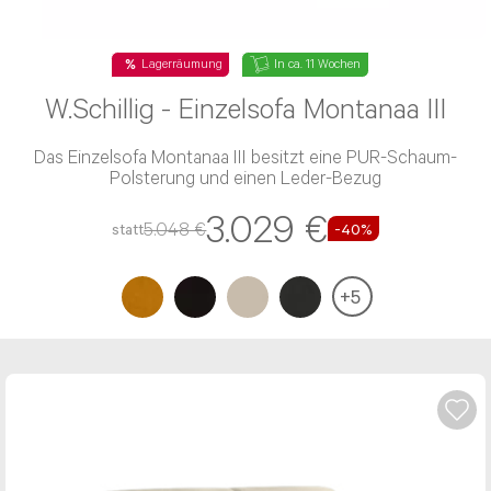
Lagerräumung
In ca. 11 Wochen
W.Schillig - Einzelsofa Montanaa III
Das Einzelsofa Montanaa III besitzt eine PUR-Schaum-
Polsterung und einen Leder-Bezug
3.029 €
5.048 €
statt
-40%
NACHRICHT ABSENDEN
+
5
* Die mit einem * gekennzeichneten
Angaben sind Pflichtfelder.