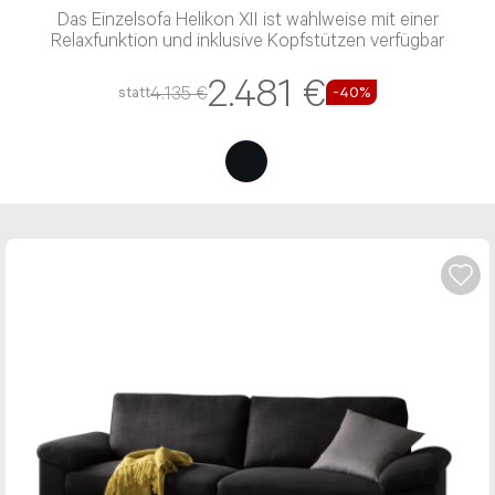
Das Einzelsofa Helikon XII ist wahlweise mit einer
Relaxfunktion und inklusive Kopfstützen verfügbar
2.481 €
4.135 €
statt
-40%