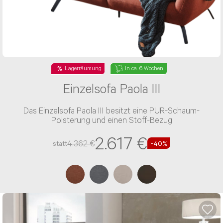
Lagerräumung
In ca. 6 Wochen
Einzelsofa Paola III
Das Einzelsofa Paola III besitzt eine PUR-Schaum-
Polsterung und einen Stoff-Bezug
2.617 €
4.362 €
statt
-40%