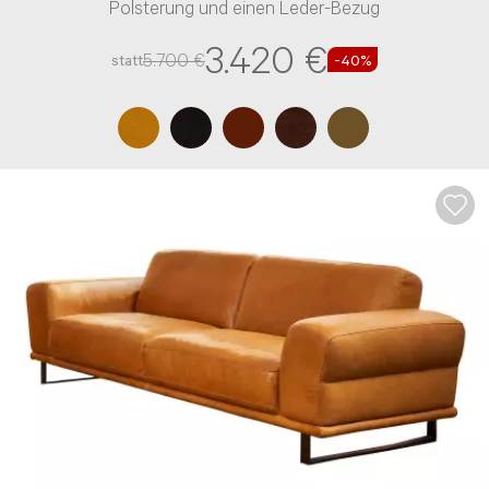
Polsterung und einen Leder-Bezug
Telefon*
3.420 €
5.700 €
statt
-40%
E-Mail Adresse*
Bitte tragen Sie wenn vorhanden, hier Ihre
Auftragsnummer ein
Nachricht*