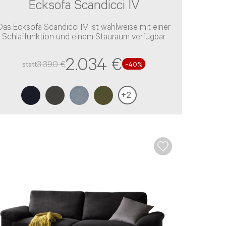
Ecksofa Scandicci IV
Das Ecksofa Scandicci IV ist wahlweise mit einer
Schlaffunktion und einem Stauraum verfügbar
2.034 €
3.390 €
statt
-40%
+
2