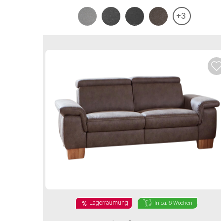
+
3
Lagerräumung
In ca. 6 Wochen