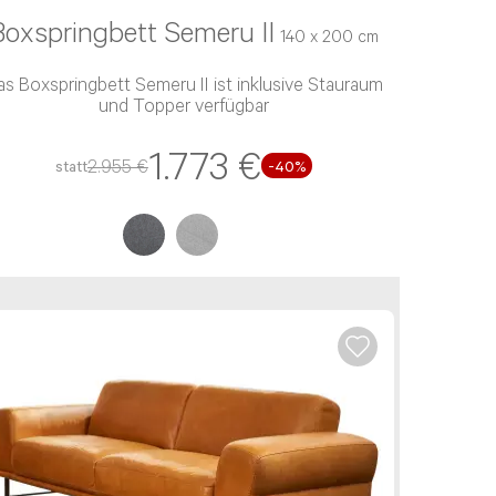
Boxspringbett Semeru II
140 x 200 cm
as Boxspringbett Semeru II ist inklusive Stauraum
und Topper verfügbar
1.773 €
2.955 €
statt
-40%