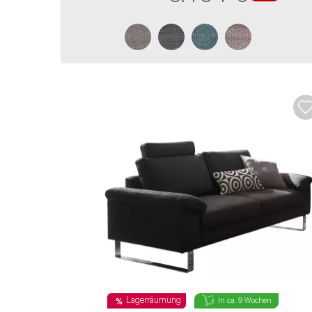
* Die mit einem * gekennzeichneten Angabe
Lagerräumung
In ca. 9 Wochen