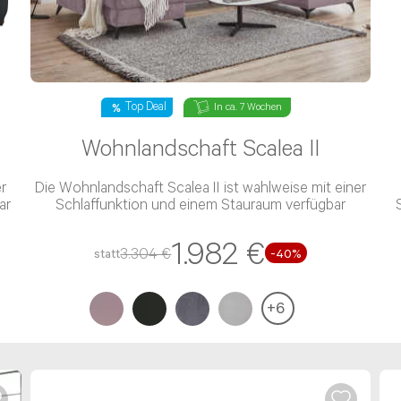
Verfügung. Hier erreicht Ihr Anliegen direkt den perfekten Ansp
f allen Kontaktkanälen. Deshalb dauert die Beantwortung Dei
en und bitten Dich um Geduld. Falls du bereits eine E-Mail 
frage ist nicht erforderlich.
Top Deal
In ca. 7 Wochen
Wohnlandschaft Scalea II
r
Die Wohnlandschaft Scalea II ist wahlweise mit einer
ar
Schlaffunktion und einem Stauraum verfügbar
S
1.982 €
3.304 €
statt
-40%
+
6