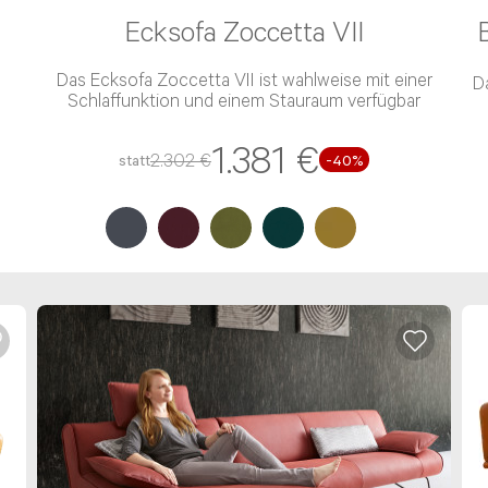
Ecksofa Zoccetta VII
Das Ecksofa Zoccetta VII ist wahlweise mit einer
D
Schlaffunktion und einem Stauraum verfügbar
1.381 €
2.302 €
statt
-40%