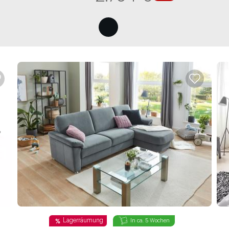
n sind Pflichtfelder.
Lagerräumung
In ca. 5 Wochen