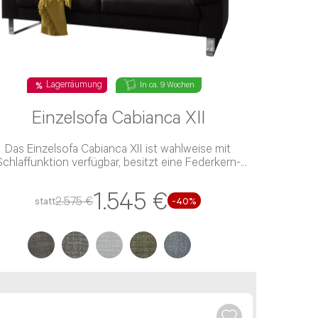
rechpartner. Bequemer geht’s nicht.
ner Anfrage länger. Wir geben alles, um Dein
geschrieben hast, werden wir Dir
Lagerräumung
In ca. 9 Wochen
Einzelsofa Cabianca XII
Das Einzelsofa Cabianca XII ist wahlweise mit
chlaffunktion verfügbar, besitzt eine Federkern-
Polsterung und einen Stoff-Bezug
1.545 €
2.575 €
statt
-40%