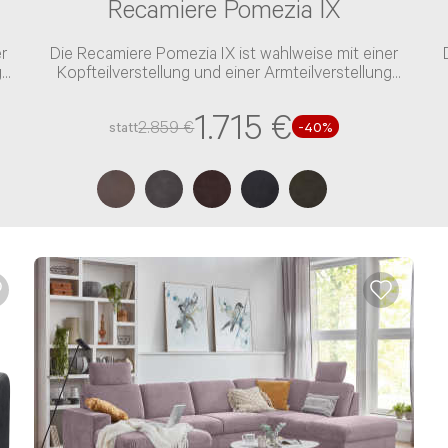
Recamiere Pomezia IX
r
Die Recamiere Pomezia IX ist wahlweise mit einer
g
Kopfteilverstellung und einer Armteilverstellung
verfügbar
1.715 €
2.859 €
statt
-40%
liegen auch gerne per Email senden:
Service@kabs.de