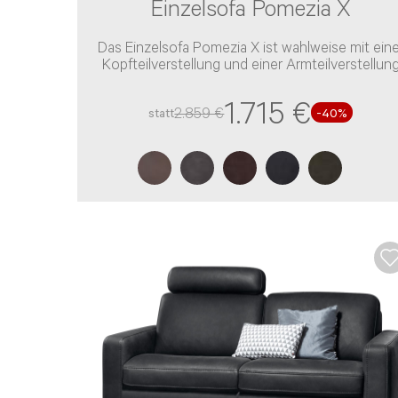
Einzelsofa Pomezia X
Das Einzelsofa Pomezia X ist wahlweise mit eine
Kopfteilverstellung und einer Armteilverstellun
verfügbar
1.715 €
2.859 €
statt
-40%
Beratung per E-Mail
Haben Sie noch Fragen? Sie können uns Ihr An