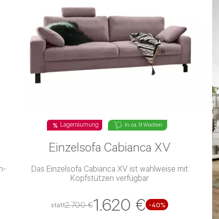
Lagerräumung
In ca. 9 Wochen
Einzelsofa Cabianca XV
Das Einzelsofa Cabianca XV ist wahlweise mit
Kopfstützen verfügbar
1.620 €
2.700 €
statt
-40%