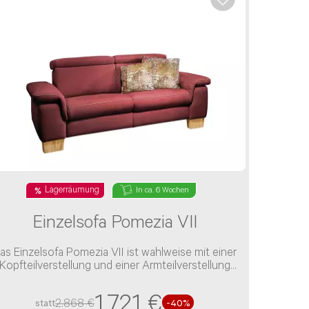
Lagerräumung
In ca. 6 Wochen
Einzelsofa Pomezia VII
as Einzelsofa Pomezia VII ist wahlweise mit einer
Kopfteilverstellung und einer Armteilverstellung
verfügbar
1.721 €
2.868 €
statt
-40%