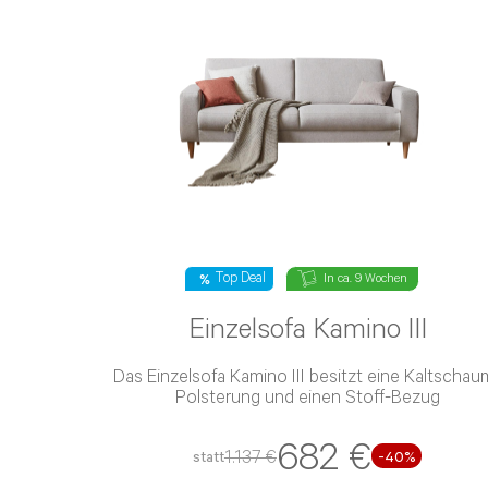
Top Deal
In ca. 9 Wochen
Einzelsofa Kamino III
Das Einzelsofa Kamino III besitzt eine Kaltschaum-
Polsterung und einen Stoff-Bezug
682 €
1.137 €
statt
-40%