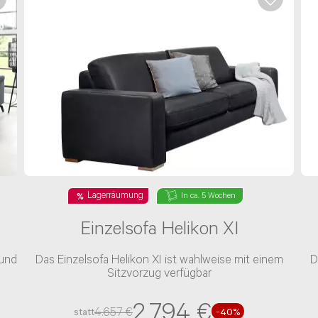
ragsnummer ein
Lagerräumung
In ca. 5 Wochen
Einzelsofa Helikon XI
 und
Das Einzelsofa Helikon XI ist wahlweise mit einem
D
Sitzvorzug verfügbar
2.794 €
4.657 €
statt
-40%