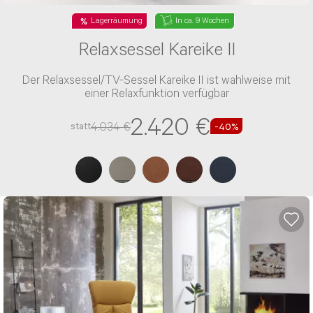
Lagerräumung
In ca. 9 Wochen
Relaxsessel Kareike II
Der Relaxsessel/TV-Sessel Kareike II ist wahlweise mit
einer Relaxfunktion verfügbar
2.420 €
4.034 €
statt
-40%