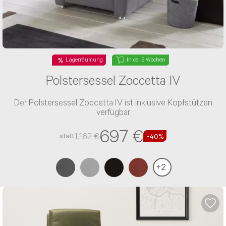
Lagerräumung
In ca. 5 Wochen
Polstersessel Zoccetta IV
Der Polstersessel Zoccetta IV ist inklusive Kopfstützen
verfügbar
697 €
1.162 €
statt
-40%
+
2