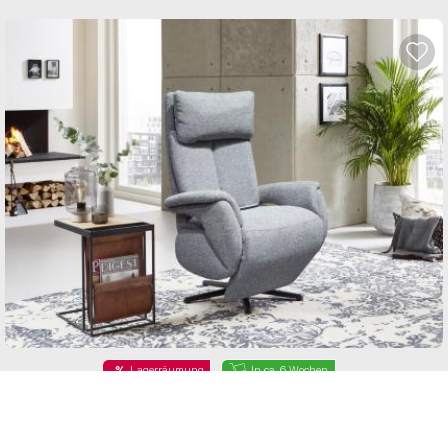
Lagerräumung
In ca. 6 Wochen
X
Relaxsessel Pontey