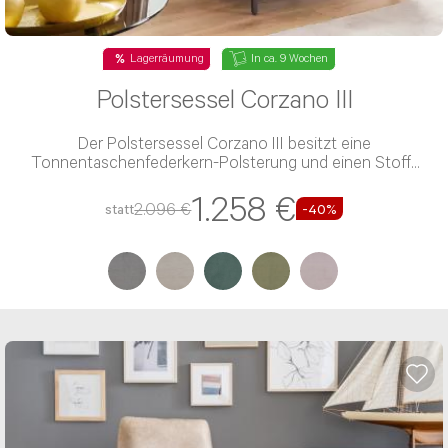
Lagerräumung
In ca. 9 Wochen
Polstersessel Corzano III
Der Polstersessel Corzano III besitzt eine
Tonnentaschenfederkern-Polsterung und einen Stoff-
Bezug
1.258 €
2.096 €
statt
-40%