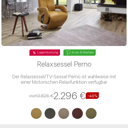
Lagerräumung
In ca. 6 Wochen
Relaxsessel Perno
Der Relaxsessel/TV-Sessel Perno ist wahlweise mit
einer Motorischen Relaxfunktion verfügbar
2.296 €
3.826 €
statt
-40%