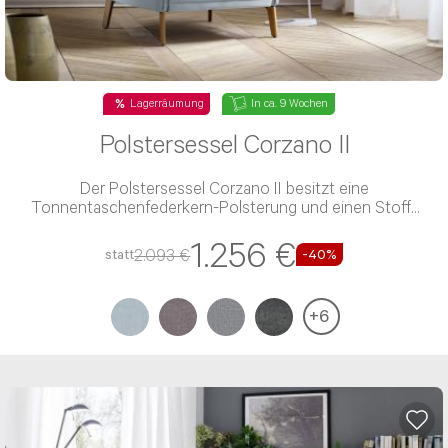
Lagerräumung
In ca. 9 Wochen
Polstersessel Corzano II
Der Polstersessel Corzano II besitzt eine
Tonnentaschenfederkern-Polsterung und einen Stoff-
Bezug
1.256 €
2.093 €
statt
-40%
+
6