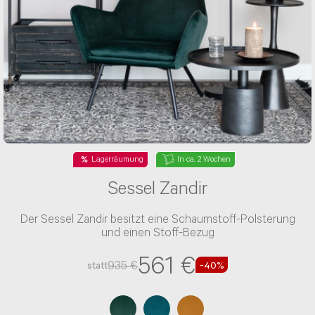
Lagerräumung
In ca. 2 Wochen
Sessel Zandir
Der Sessel Zandir besitzt eine Schaumstoff-Polsterung
und einen Stoff-Bezug
561 €
935 €
statt
-40%