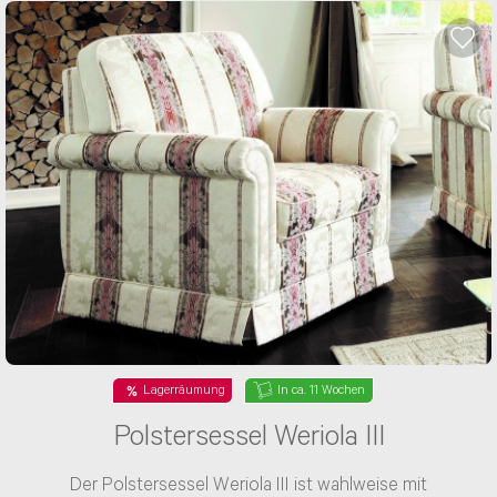
E-Mail Adresse*
Bitte tragen Sie wenn vorhanden, hier Ihre
Auftragsnummer ein
Nachricht*
Lagerräumung
In ca. 11 Wochen
Polstersessel Weriola III
Der Polstersessel Weriola III ist wahlweise mit