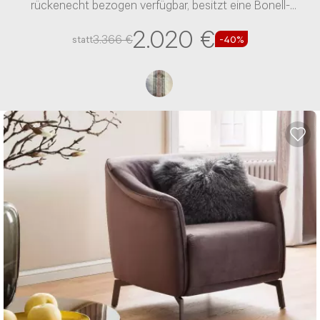
rückenecht bezogen verfügbar, besitzt eine Bonell-
Federn-Polsterung und einen Stoff-Bezug
2.020 €
3.366 €
statt
-40%
NACHRICHT ABSENDEN
* Die mit einem * gekennzeichneten
Angaben sind Pflichtfelder.