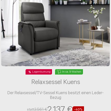
Lagerräumung
In ca. 9 Wochen
Relaxsessel Kuens
Der Relaxsessel/TV-Sessel Kuens besitzt einen Leder-
Bezug
2.137 €
3.561 €
statt
-40%