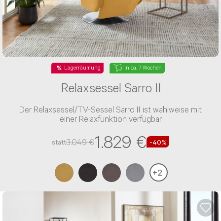
Lagerräumung
In ca. 7 Wochen
Relaxsessel Sarro II
Der Relaxsessel/TV-Sessel Sarro II ist wahlweise mit
einer Relaxfunktion verfügbar
1.829 €
3.049 €
statt
-40%
+
2