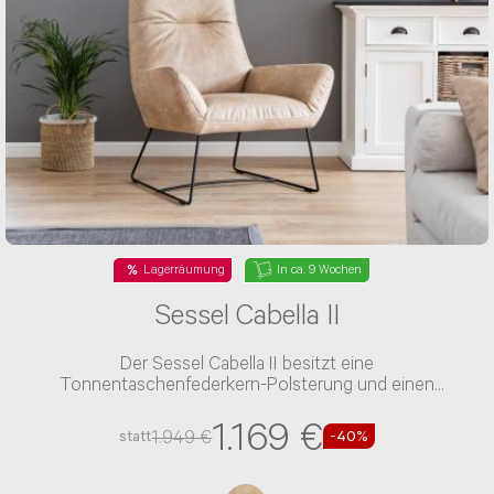
Lagerräumung
In ca. 9 Wochen
Sessel Cabella II
Der Sessel Cabella II besitzt eine
Tonnentaschenfederkern-Polsterung und einen
Microfaser-Bezug
1.169 €
1.949 €
statt
-40%