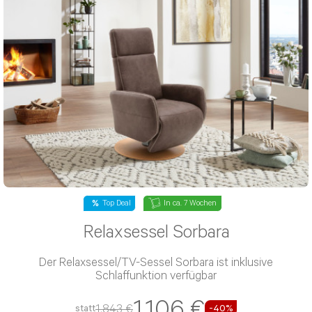
Top Deal
In ca. 7 Wochen
Relaxsessel Sorbara
Der Relaxsessel/TV-Sessel Sorbara ist inklusive
Schlaffunktion verfügbar
1.106 €
1.843 €
statt
-40%