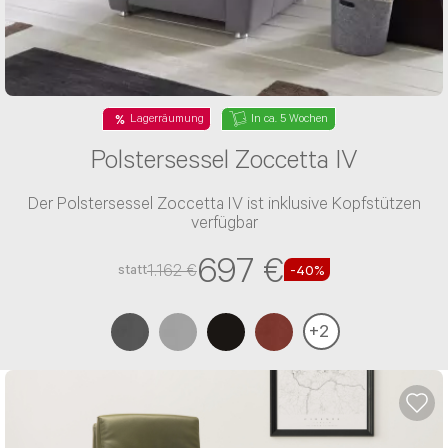
Lagerräumung
In ca. 5 Wochen
Polstersessel Zoccetta IV
Der Polstersessel Zoccetta IV ist inklusive Kopfstützen
verfügbar
697 €
1.162 €
statt
-40%
+
2