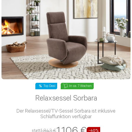
Top Deal
In ca. 7 Wochen
Relaxsessel Sorbara
Der Relaxsessel/TV-Sessel Sorbara ist inklusive
Schlaffunktion verfügbar
1.106 €
1.843 €
statt
-40%