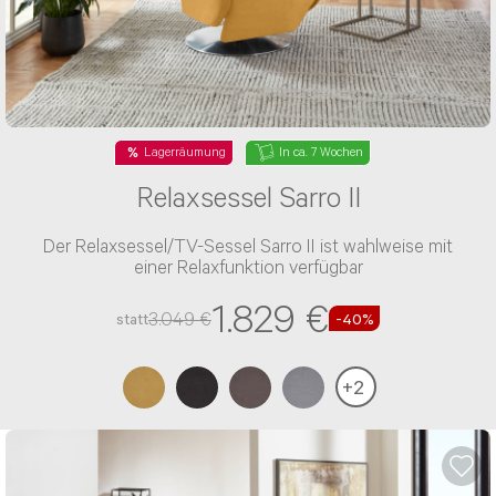
Lagerräumung
In ca. 7 Wochen
Relaxsessel Sarro II
Der Relaxsessel/TV-Sessel Sarro II ist wahlweise mit
einer Relaxfunktion verfügbar
1.829 €
3.049 €
statt
-40%
+
2