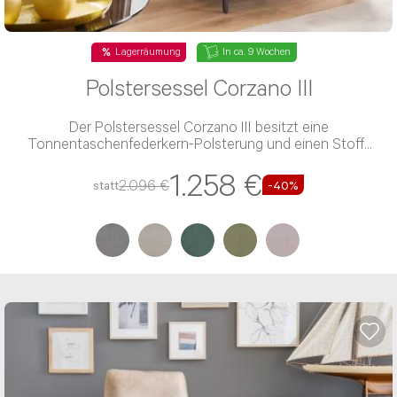
Vorname*
Lagerräumung
In ca. 9 Wochen
Polstersessel Corzano III
Nachname*
Der Polstersessel Corzano III besitzt eine
Tonnentaschenfederkern-Polsterung und einen Stoff-
Bezug
Telefon*
1.258 €
2.096 €
statt
-40%
E-Mail Adresse*
Bitte tragen Sie wenn vorhanden, hier Ihre
Auftragsnummer ein