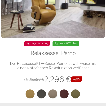
Lagerräumung
In ca. 6 Wochen
Relaxsessel Perno
Der Relaxsessel/TV-Sessel Perno ist wahlweise mit
einer Motorischen Relaxfunktion verfügbar
2.296 €
3.826 €
statt
-40%