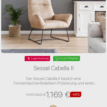
Nachricht*
Lagerräumung
In ca. 9 Wochen
Sessel Cabella II
Der Sessel Cabella II besitzt eine
Tonnentaschenfederkern-Polsterung und einen
Microfaser-Bezug
1.169 €
1.949 €
statt
-40%
NACHRICHT ABSENDEN