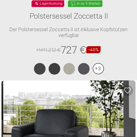
Lagerräumung
In ca. 5 Wochen
Polstersessel Zoccetta II
Der Polstersessel Zoccetta II ist inklusive Kopfstützen
verfügbar
727 €
1.212 €
statt
-40%
+
3