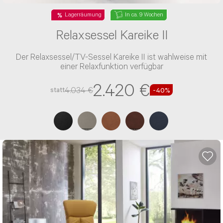
Lagerräumung
In ca. 9 Wochen
Relaxsessel Kareike II
Der Relaxsessel/TV-Sessel Kareike II ist wahlweise mit
einer Relaxfunktion verfügbar
2.420 €
4.034 €
statt
-40%