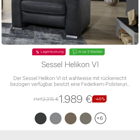
Lagerräumung
In ca. 5 Wochen
Sessel Helikon VI
Der Sessel Helikon VI ist wahlweise mit rückenecht
bezogen verfügbar, besitzt eine Federkern-Polsterung
und einen Leder-Bezug
1.989 €
3.315 €
statt
-40%
+
6