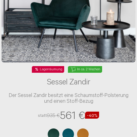
Lagerräumung
In ca. 2 Wochen
Sessel Zandir
Der Sessel Zandir besitzt eine Schaumstoff-Polsterung
und einen Stoff-Bezug
561 €
935 €
statt
-40%