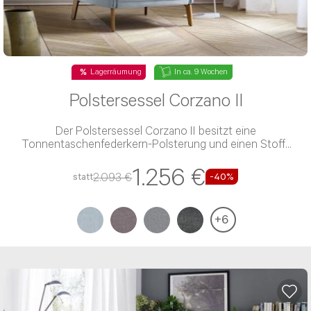
Lagerräumung
In ca. 9 Wochen
Polstersessel Corzano II
Der Polstersessel Corzano II besitzt eine
Tonnentaschenfederkern-Polsterung und einen Stoff-
Bezug
1.256 €
2.093 €
statt
-40%
+
6