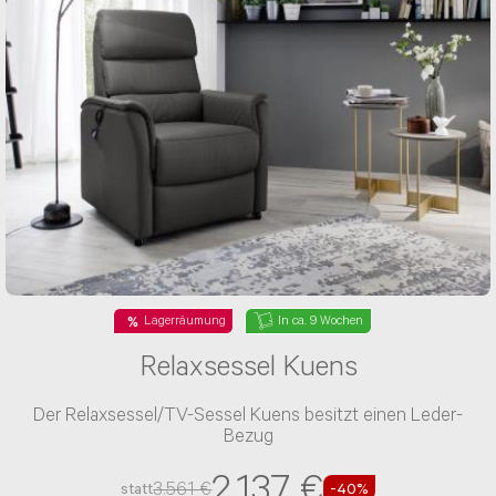
Lagerräumung
In ca. 9 Wochen
Relaxsessel Kuens
Der Relaxsessel/TV-Sessel Kuens besitzt einen Leder-
Bezug
2.137 €
3.561 €
statt
-40%