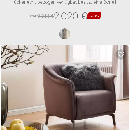
rückenecht bezogen verfügbar, besitzt eine Bonell-
perfekten Ansprechpartner. Bequemer geht’s
Federn-Polsterung und einen Stoff-Bezug
nicht.
2.020 €
3.366 €
statt
-40%
Uns erreichen gerade sehr viele Anfragen auf
allen Kontaktkanälen. Deshalb dauert die
Beantwortung Deiner Anfrage länger. Wir
geben alles, um Dein Anliegen so schnell wie
möglich zu beantworten und bitten Dich um
Geduld. Falls du bereits eine E-Mail geschrieben
hast, werden wir Dir selbstverständlich
antworten, eine weitere Anfrage ist nicht
erforderlich.
Betreff wählen*
Herr
Frau