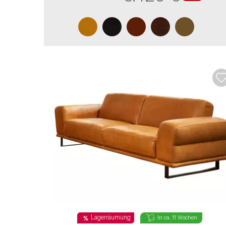
* Die mit einem * gekennzeichneten Angabe
Lagerräumung
In ca. 11 Wochen