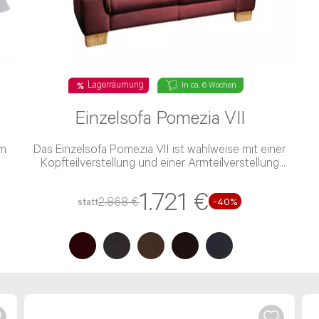
Verfügung. Hier erreicht Ihr Anliegen direkt den perfekten Ansp
f allen Kontaktkanälen. Deshalb dauert die Beantwortung Dei
en und bitten Dich um Geduld. Falls du bereits eine E-Mail 
frage ist nicht erforderlich.
Lagerräumung
In ca. 6 Wochen
Einzelsofa Pomezia VII
em
Das Einzelsofa Pomezia VII ist wahlweise mit einer
Kopfteilverstellung und einer Armteilverstellung
verfügbar
1.721 €
2.868 €
statt
-40%