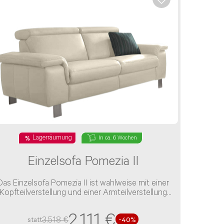
Lagerräumung
In ca. 6 Wochen
Einzelsofa Pomezia II
Das Einzelsofa Pomezia II ist wahlweise mit einer
Kopfteilverstellung und einer Armteilverstellung
verfügbar
2.111 €
3.518 €
statt
-40%