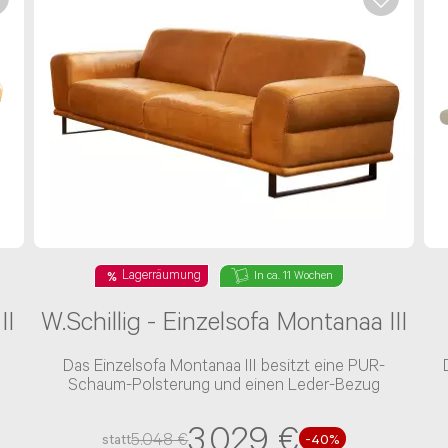
ragsnummer ein
Lagerräumung
In ca. 11 Wochen
II
W.Schillig - Einzelsofa Montanaa III
Das Einzelsofa Montanaa III besitzt eine PUR-
Schaum-Polsterung und einen Leder-Bezug
3.029 €
5.048 €
statt
-40%