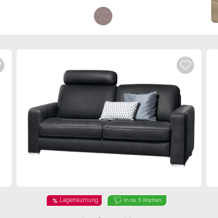
Lagerräumung
In ca. 5 Wochen