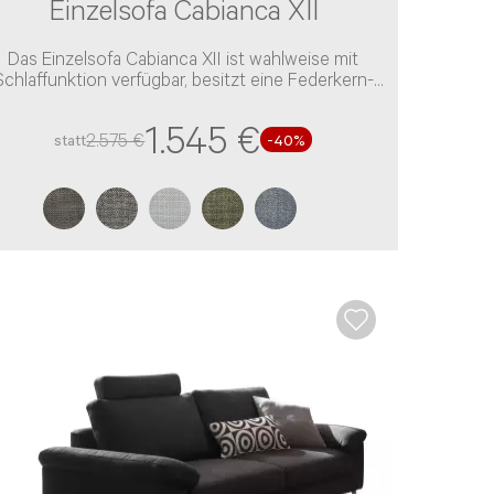
Einzelsofa Cabianca XII
Das Einzelsofa Cabianca XII ist wahlweise mit
chlaffunktion verfügbar, besitzt eine Federkern-
Polsterung und einen Stoff-Bezug
1.545 €
2.575 €
statt
-40%