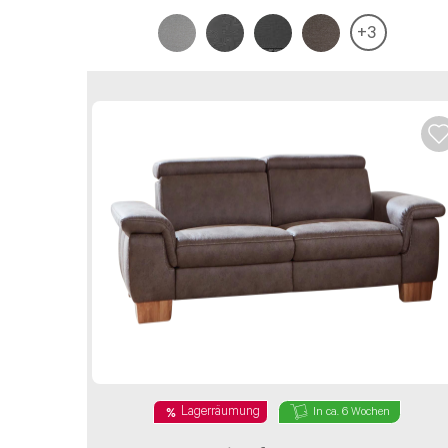
+
3
Lagerräumung
In ca. 6 Wochen