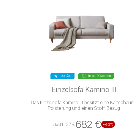
Top Deal
In ca. 9 Wochen
Einzelsofa Kamino III
Das Einzelsofa Kamino III besitzt eine Kaltschaum-
Polsterung und einen Stoff-Bezug
682 €
1.137 €
statt
-40%