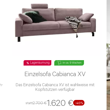
Lagerräumung
In ca. 9 Wochen
Einzelsofa Cabianca XV
Das Einzelsofa Cabianca XV ist wahlweise mit
Kopfstützen verfügbar
1.620 €
2.700 €
statt
-40%