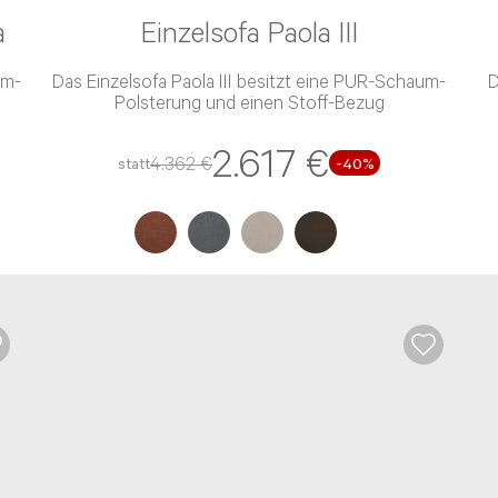
a
Einzelsofa Paola III
Das Einzelsofa Paola III besitzt eine PUR-Schaum-
D
Polsterung und einen Stoff-Bezug
2.617 €
4.362 €
statt
-40%