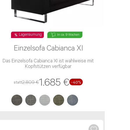
rechpartner. Bequemer geht’s nicht.
ner Anfrage länger. Wir geben alles, um Dein
geschrieben hast, werden wir Dir
Lagerräumung
In ca. 9 Wochen
Einzelsofa Cabianca XI
Das Einzelsofa Cabianca XI ist wahlweise mit
Kopfstützen verfügbar
1.685 €
2.809 €
statt
-40%