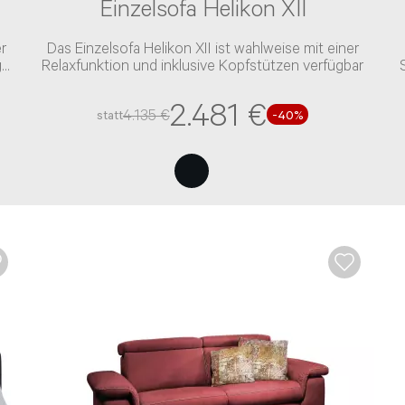
Einzelsofa Helikon XII
r
Das Einzelsofa Helikon XII ist wahlweise mit einer
g
Relaxfunktion und inklusive Kopfstützen verfügbar
S
2.481 €
4.135 €
statt
-40%
liegen auch gerne per Email senden:
Service@kabs.de