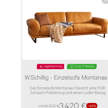
Telefon*
E-Mail Adresse*
Bitte tragen Sie wenn vorhanden, hier Ihre Auft
Lagerräumung
In ca. 11 Wochen
W.Schillig - Einzelsofa Montanaa 
Nachricht*
Das Einzelsofa Montanaa II besitzt eine PUR-
Schaum-Polsterung und einen Leder-Bezug
3.420 €
5.700 €
statt
-40%