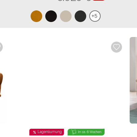
+
5
n sind Pflichtfelder.
Lagerräumung
In ca. 6 Wochen