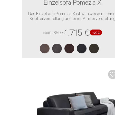
Einzelsofa Pomezia X
Das Einzelsofa Pomezia X ist wahlweise mit eine
Kopfteilverstellung und einer Armteilverstellun
verfügbar
1.715 €
2.859 €
statt
-40%
Beratung per E-Mail
Haben Sie noch Fragen? Sie können uns Ihr An