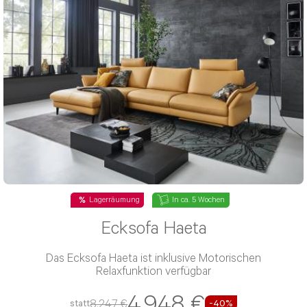
Lagerräumung
In ca. 5 Wochen
Ecksofa Haeta
Das Ecksofa Haeta ist inklusive Motorischen
Relaxfunktion verfügbar
4.948 €
8.247 €
statt
-40%