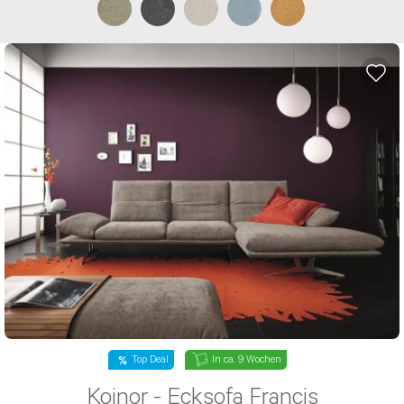
* Die mit einem * gekennzeichneten
Angaben sind Pflichtfelder.
Top Deal
In ca. 9 Wochen
Koinor - Ecksofa Francis