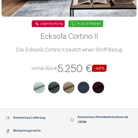
Lagerräumung
In ca. 9 Wochen
Ecksofa Cortino II
Das Ecksofa Cortino II besitzt einen Stoff-Bezug
5.250 €
8.750 €
statt
-40%
Kostenlose Altmöbelmitnahme ab
Kostenlose Lieferung
2500€
Bestpreisgarantie