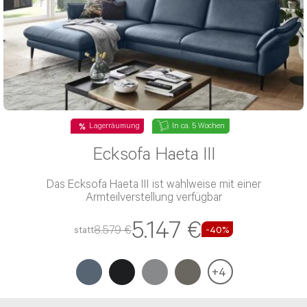
Lagerräumung
In ca. 5 Wochen
Ecksofa Haeta III
Das Ecksofa Haeta III ist wahlweise mit einer
Armteilverstellung verfügbar
5.147 €
8.579 €
statt
-40%
+
4