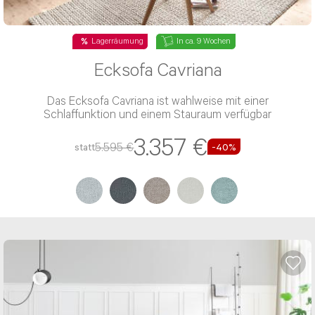
Vorname*
Lagerräumung
In ca. 9 Wochen
Ecksofa Cavriana
Nachname*
Das Ecksofa Cavriana ist wahlweise mit einer
Schlaffunktion und einem Stauraum verfügbar
Telefon*
3.357 €
5.595 €
statt
-40%
E-Mail Adresse*
Bitte tragen Sie wenn vorhanden, hier Ihre
Auftragsnummer ein