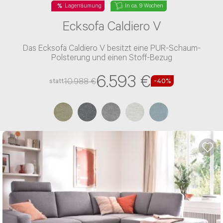
Lagerräumung
In ca. 9 Wochen
Ecksofa Caldiero V
Das Ecksofa Caldiero V besitzt eine PUR-Schaum-
Polsterung und einen Stoff-Bezug
6.593 €
10.988 €
statt
-40%