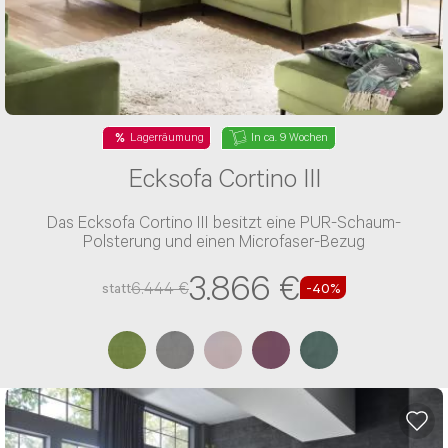
Lagerräumung
In ca. 9 Wochen
Ecksofa Cortino III
Das Ecksofa Cortino III besitzt eine PUR-Schaum-
Polsterung und einen Microfaser-Bezug
3.866 €
6.444 €
statt
-40%