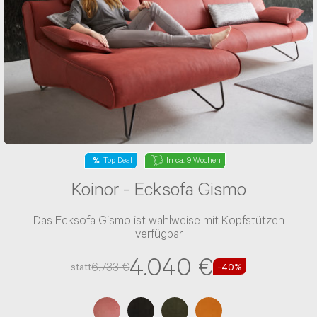
Top Deal
In ca. 9 Wochen
Koinor - Ecksofa Gismo
Das Ecksofa Gismo ist wahlweise mit Kopfstützen
verfügbar
4.040 €
6.733 €
statt
-40%