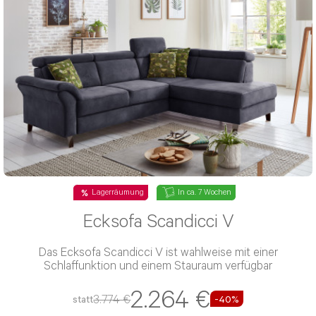
Lagerräumung
In ca. 7 Wochen
Ecksofa Scandicci V
Das Ecksofa Scandicci V ist wahlweise mit einer
Schlaffunktion und einem Stauraum verfügbar
2.264 €
3.774 €
statt
-40%