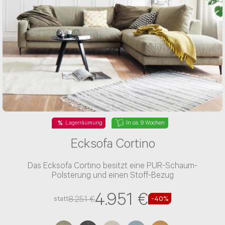
Nachricht*
Lagerräumung
In ca. 9 Wochen
Ecksofa Cortino
Das Ecksofa Cortino besitzt eine PUR-Schaum-
Polsterung und einen Stoff-Bezug
4.951 €
8.251 €
statt
-40%
NACHRICHT ABSENDEN