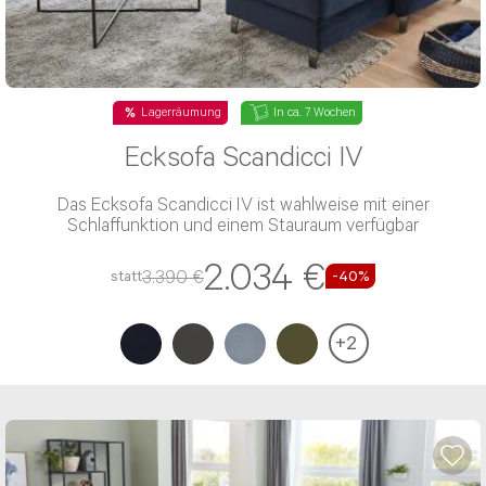
Lagerräumung
In ca. 7 Wochen
Ecksofa Scandicci IV
Das Ecksofa Scandicci IV ist wahlweise mit einer
Schlaffunktion und einem Stauraum verfügbar
2.034 €
3.390 €
statt
-40%
+
2