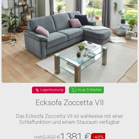
Lagerräumung
In ca. 5 Wochen
Ecksofa Zoccetta VII
Das Ecksofa Zoccetta VII ist wahlweise mit einer
Schlaffunktion und einem Stauraum verfügbar
1.381 €
2.302 €
statt
-40%