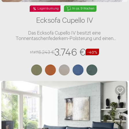
Lagerräumung
In ca. 9 Wochen
Ecksofa Cupello IV
Das Ecksofa Cupello IV besitzt eine
Tonnentaschenfederkern-Polsterung und einen
Microfaser-Bezug
3.746 €
6.243 €
statt
-40%