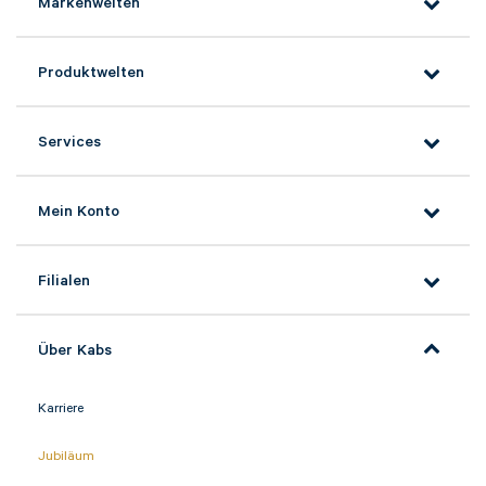
Markenwelten
Bitte tragen Sie wenn vorhanden, hier Ihre
Auftragsnummer ein
Produktwelten
Nachricht*
Services
Mein Konto
Filialen
Über Kabs
Karriere
Jubiläum