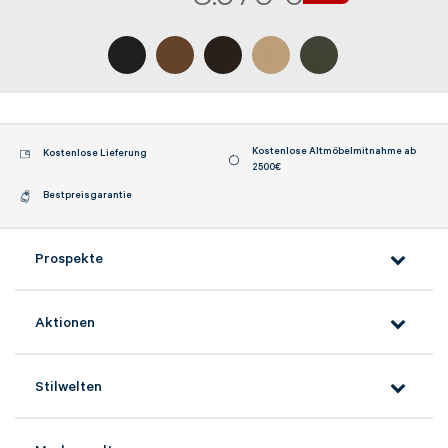
Herr
Frau
Vorname*
Kostenlose Altmöbelmitnahme ab
Kostenlose Lieferung
2500€
Bestpreisgarantie
Nachname*
Prospekte
Telefon*
Aktionen
E-Mail Adresse*
Stilwelten