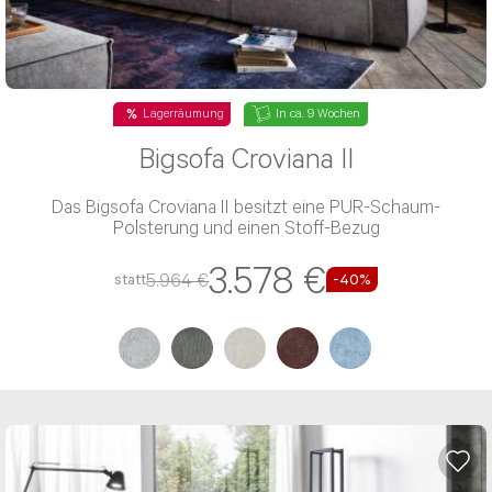
Lagerräumung
In ca. 9 Wochen
Bigsofa Croviana II
Das Bigsofa Croviana II besitzt eine PUR-Schaum-
Polsterung und einen Stoff-Bezug
3.578 €
5.964 €
statt
-40%
Beratung per E-Mail