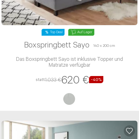
Top Deal
Auf Lager
Boxspringbett Sayo
140 x 200 cm
Das Boxspringbett Sayo ist inklusive Topper und
Matratze verfügbar
620 €
1.033 €
statt
-40%