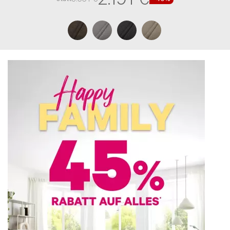
Beratung per E-Mail
Haben Sie noch Fragen? Sie können uns Ihr
Anliegen auch gerne per Email senden:
Service@kabs.de
Alternativ steht Ihnen das Kontaktformular zur
Verfügung. Hier erreicht Ihr Anliegen direkt den
perfekten Ansprechpartner. Bequemer geht’s
nicht.
Uns erreichen gerade sehr viele Anfragen auf
allen Kontaktkanälen. Deshalb dauert die
Beantwortung Deiner Anfrage länger. Wir
geben alles, um Dein Anliegen so schnell wie