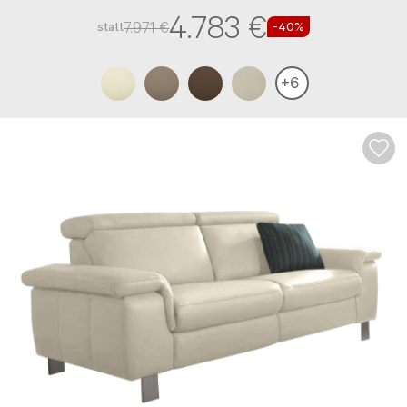
Schaumstoff-Polsterung und einen Leder-Bezug
4.783 €
7.971 €
statt
-40%
+
6