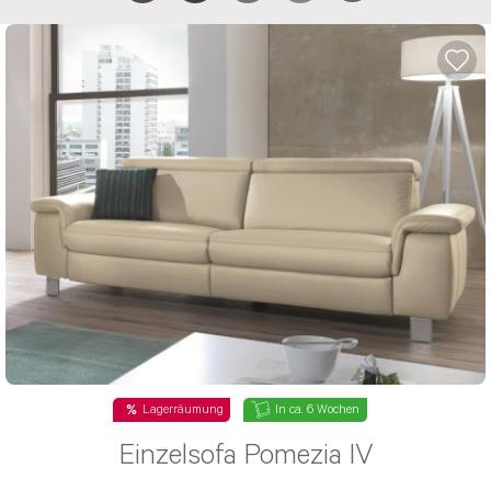
Beantwortung Deiner Anfrage länger. Wir
geben alles, um Dein Anliegen so schnell wie
möglich zu beantworten und bitten Dich um
Geduld. Falls du bereits eine E-Mail geschrieben
hast, werden wir Dir selbstverständlich
antworten, eine weitere Anfrage ist nicht
erforderlich.
Betreff wählen*
Herr
Frau
Vorname*
Lagerräumung
In ca. 6 Wochen
Einzelsofa Pomezia IV
Nachname*