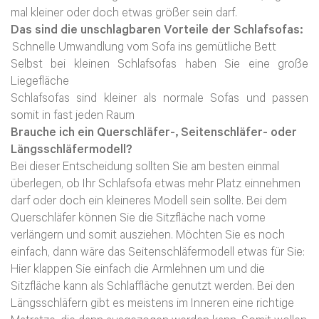
mal kleiner oder doch etwas größer sein darf.
Das sind die unschlagbaren Vorteile der Schlafsofas:
Schnelle Umwandlung vom Sofa ins gemütliche Bett
Selbst bei kleinen Schlafsofas haben Sie eine große
Liegefläche
Schlafsofas sind kleiner als normale Sofas und passen
somit in fast jeden Raum
Brauche ich ein Querschläfer-, Seitenschläfer- oder
Längsschläfermodell?
Bei dieser Entscheidung sollten Sie am besten einmal
überlegen, ob Ihr Schlafsofa etwas mehr Platz einnehmen
darf oder doch ein kleineres Modell sein sollte. Bei dem
Querschläfer können Sie die Sitzfläche nach vorne
NACHRICHT ABSENDEN
verlängern und somit ausziehen. Möchten Sie es noch
einfach, dann wäre das Seitenschläfermodell etwas für Sie:
* Die mit einem * gekennzeichneten
Hier klappen Sie einfach die Armlehnen um und die
Angaben sind Pflichtfelder.
Sitzfläche kann als Schlaffläche genutzt werden. Bei den
Längsschläfern gibt es meistens im Inneren eine richtige