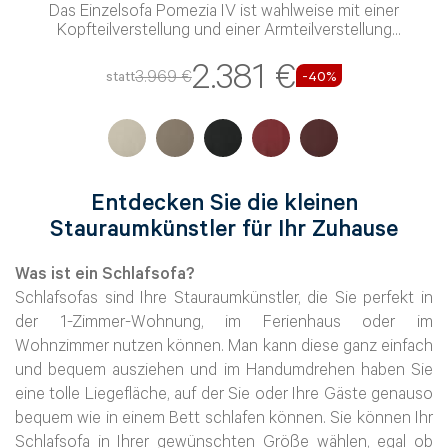
Das Einzelsofa Pomezia IV ist wahlweise mit einer
Kopfteilverstellung und einer Armteilverstellung
verfügbar
2.381 €
3.969 €
statt
-40%
Telefon*
E-Mail Adresse*
Entdecken Sie die kleinen
Stauraumkünstler für Ihr Zuhause
Bitte tragen Sie wenn vorhanden, hier Ihre
Was ist ein Schlafsofa?
Auftragsnummer ein
Schlafsofas sind Ihre Stauraumkünstler, die Sie perfekt in
der 1-Zimmer-Wohnung, im Ferienhaus oder im
Wohnzimmer nutzen können. Man kann diese ganz einfach
Nachricht*
und bequem ausziehen und im Handumdrehen haben Sie
eine tolle Liegefläche, auf der Sie oder Ihre Gäste genauso
bequem wie in einem Bett schlafen können. Sie können Ihr
Schlafsofa in Ihrer gewünschten Größe wählen, egal ob