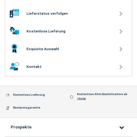
E-Mail Adresse*
Lieferstatus verfolgen
Bitte tragen Sie wenn vorhanden, hier Ihre
Kostenlose Lieferung
Auftragsnummer ein
Exquisite Auswahl
Nachricht*
Kontakt
Kostenlose Altmöbelmitnahme ab
Kostenlose Lieferung
2500€
Bestpreisgarantie
Prospekte