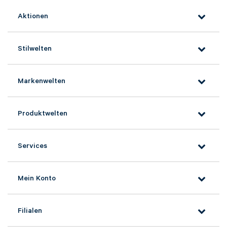
Aktionen
Stilwelten
NACHRICHT ABSENDEN
Markenwelten
* Die mit einem * gekennzeichneten
Angaben sind Pflichtfelder.
Produktwelten
Services
Mein Konto
Filialen