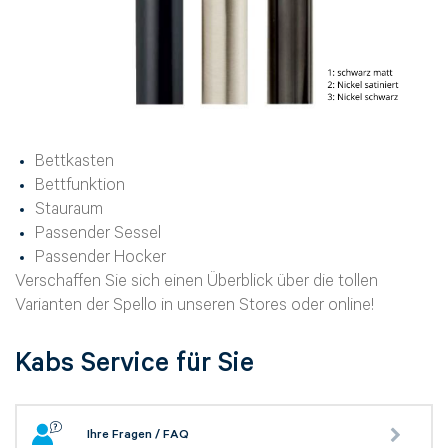
Betreff wählen*
Herr
Frau
Bettkasten
Bettfunktion
Vorname*
Stauraum
Passender Sessel
Passender Hocker
Verschaffen Sie sich einen Überblick über die tollen
Nachname*
Varianten der Spello in unseren Stores oder online!
Kabs Service für Sie
Telefon*
Ihre Fragen / FAQ