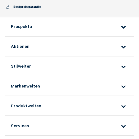
Bestpreisgarantie
* Die mit einem * gekennzeichneten
Angaben sind Pflichtfelder.
Prospekte
Aktionen
Stilwelten
Markenwelten
Produktwelten
Services