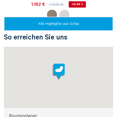
1.162 €
1.936 €
-39,98 %
Alle Highlights aus
Sofas
So erreichen Sie uns
Beratung per E-Mail
Haben Sie noch Fragen? Sie können uns Ihr
Anliegen auch gerne per Email senden:
Service@kabs.de
Routenplaner