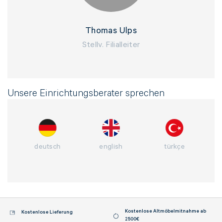
Nachricht*
Thomas Ulps
Stellv. Filialleiter
Unsere Einrichtungsberater sprechen
deutsch
english
türkçe
Kostenlose Altmöbelmitnahme ab
Kostenlose Lieferung
NACHRICHT ABSENDEN
2500€