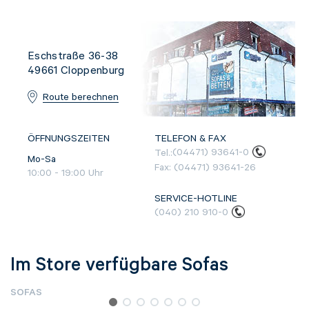
Eschstraße 36-38
49661
Cloppenburg
Route berechnen
ÖFFNUNGSZEITEN
TELEFON & FAX
Tel.:
(04471) 93641-0
Mo-Sa
Fax:
(04471) 93641-26
10:00
-
19:00
Uhr
SERVICE-HOTLINE
(040) 210 910-0
Im Store verfügbare Sofas
SOFAS