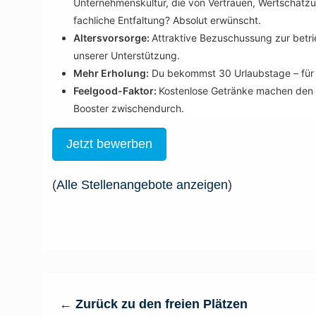
Unternehmenskultur, die von Vertrauen, Wertschätzun
fachliche Entfaltung? Absolut erwünscht.
Altersvorsorge:
Attraktive Bezuschussung zur betri
unserer Unterstützung.
Mehr Erholung:
Du bekommst 30 Urlaubstage – für e
Feelgood-Faktor:
Kostenlose Getränke machen den A
Booster zwischendurch.
Jetzt bewerben
(
Alle Stellenangebote anzeigen
)
←
Zurück zu den freien Plätzen